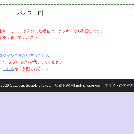
パスワード:
ます.（チェックを外した場合は、クッキーから削除します）
クをはずしてください．
ログインできない方はこちら
ポップアップブロックをoffにしてください．
、
こちら
をご参照ください．
959-2026 Catalysis Society of Japan (触媒学会) All rights reserved.｜本