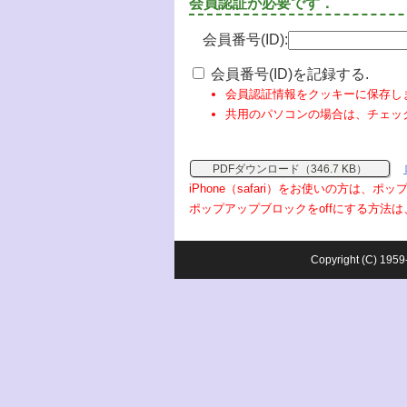
会員認証が必要です．
会員番号(ID):
会員番号(ID)を記録する.
会員認証情報をクッキーに保存し
共用のパソコンの場合は、チェッ
PDFダウンロード（346.7 KB）
iPhone（safari）をお使いの方は、
ポップアップブロックをoffにする方法は
Copyright (C) 1