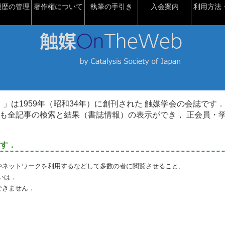
履歴の管理
著作権について
執筆の手引き
入会案内
利用方法・
talysis）」は1959年（昭和34年）に創刊された 触媒学会の会誌です．
も全記事の検索と結果（書誌情報）の表示ができ， 正会員・
す．
やネットワークを利用するなどして多数の者に閲覧させること,
いは，
できません．