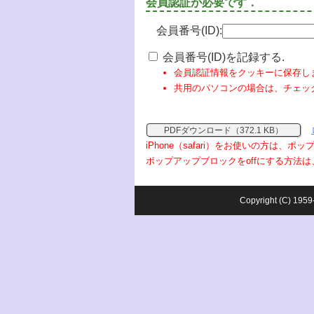
会員認証が必要です．
会員番号(ID):
会員番号(ID)を記録する.
会員認証情報をクッキーに保存し
共用のパソコンの場合は、チェッ
PDFダウンロード（372.1 KB）
iPhone（safari）をお使いの方は、
ポップアップブロックをoffにする方法は
Copyright (C) 1