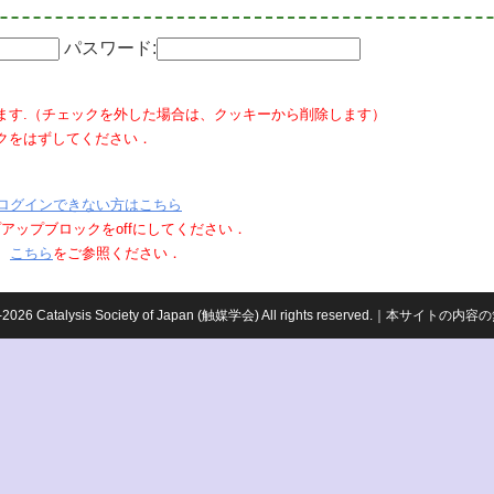
パスワード:
ます.（チェックを外した場合は、クッキーから削除します）
クをはずしてください．
ログインできない方はこちら
ポップアップブロックをoffにしてください．
、
こちら
をご参照ください．
959-2026 Catalysis Society of Japan (触媒学会) All rights reserved.｜本