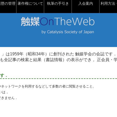
履歴の管理
著作権について
執筆の手引き
入会案内
利用方法・
talysis）」は1959年（昭和34年）に創刊された 触媒学会の会誌です．
も全記事の検索と結果（書誌情報）の表示ができ， 正会員・
す．
やネットワークを利用するなどして多数の者に閲覧させること,
いは，
できません．