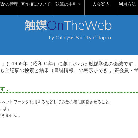
履歴の管理
著作権について
執筆の手引き
入会案内
利用方法・
talysis）」は1959年（昭和34年）に創刊された 触媒学会の会誌です．
も全記事の検索と結果（書誌情報）の表示ができ， 正会員・
す．
やネットワークを利用するなどして多数の者に閲覧させること,
いは，
できません．