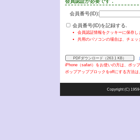
会員認証が必要です．
会員番号(ID):
会員番号(ID)を記録する.
会員認証情報をクッキーに保存し
共用のパソコンの場合は、チェッ
PDFダウンロード（263.1 KB）
iPhone（safari）をお使いの方は、
ポップアップブロックをoffにする方法は
Copyright (C) 1