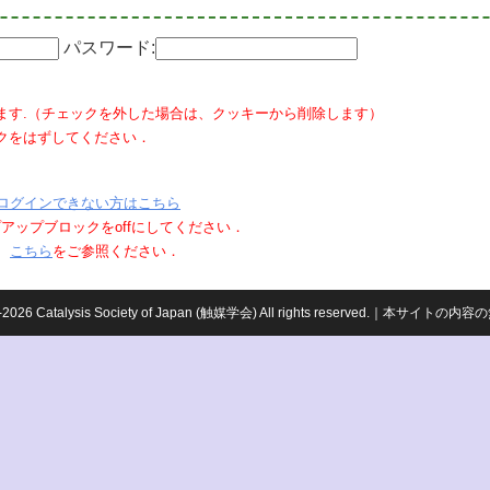
パスワード:
ます.（チェックを外した場合は、クッキーから削除します）
クをはずしてください．
ログインできない方はこちら
ポップアップブロックをoffにしてください．
、
こちら
をご参照ください．
959-2026 Catalysis Society of Japan (触媒学会) All rights reserved.｜本