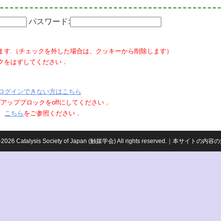
パスワード:
ます.（チェックを外した場合は、クッキーから削除します）
クをはずしてください．
ログインできない方はこちら
ポップアップブロックをoffにしてください．
、
こちら
をご参照ください．
959-2026 Catalysis Society of Japan (触媒学会) All rights reserved.｜本