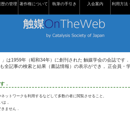
履歴の管理
著作権について
執筆の手引き
入会案内
利用方法・
talysis）」は1959年（昭和34年）に創刊された 触媒学会の会誌です．
も全記事の検索と結果（書誌情報）の表示ができ， 正会員・
す．
やネットワークを利用するなどして多数の者に閲覧させること,
いは，
できません．