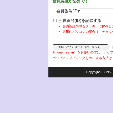
会員認証が必要です．
会員番号(ID):
会員番号(ID)を記録する.
会員認証情報をクッキーに保存し
共用のパソコンの場合は、チェッ
PDFダウンロード（249.9 KB）
iPhone（safari）をお使いの方は、
ポップアップブロックをoffにする方法は
Copyright (C) 1