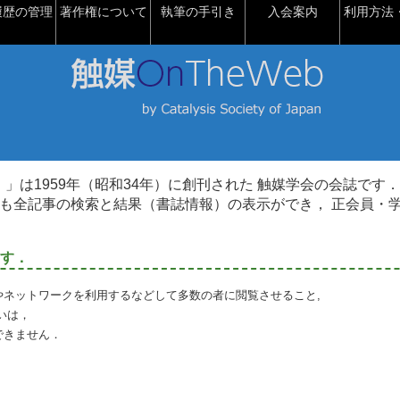
履歴の管理
著作権について
執筆の手引き
入会案内
利用方法・
talysis）」は1959年（昭和34年）に創刊された 触媒学会の会誌です．
も全記事の検索と結果（書誌情報）の表示ができ， 正会員・
す．
やネットワークを利用するなどして多数の者に閲覧させること,
いは，
できません．