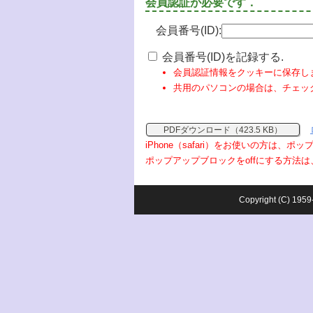
会員認証が必要です．
会員番号(ID):
会員番号(ID)を記録する.
会員認証情報をクッキーに保存し
共用のパソコンの場合は、チェッ
PDFダウンロード（423.5 KB）
iPhone（safari）をお使いの方は、
ポップアップブロックをoffにする方法は
Copyright (C) 1