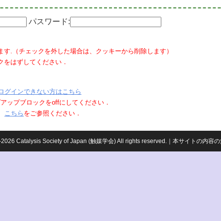
パスワード:
ます.（チェックを外した場合は、クッキーから削除します）
クをはずしてください．
ログインできない方はこちら
ポップアップブロックをoffにしてください．
、
こちら
をご参照ください．
959-2026 Catalysis Society of Japan (触媒学会) All rights reserved.｜本