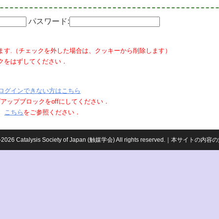
パスワード:
ます.（チェックを外した場合は、クッキーから削除します）
クをはずしてください．
ログインできない方はこちら
ポップアップブロックをoffにしてください．
、
こちら
をご参照ください．
959-2026 Catalysis Society of Japan (触媒学会) All rights reserved.｜本