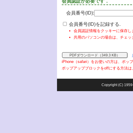
会員認証が必要です．
会員番号(ID):
会員番号(ID)を記録する.
会員認証情報をクッキーに保存し
共用のパソコンの場合は、チェッ
PDFダウンロード（349.3 KB）
iPhone（safari）をお使いの方は、
ポップアップブロックをoffにする方法は
Copyright (C) 1