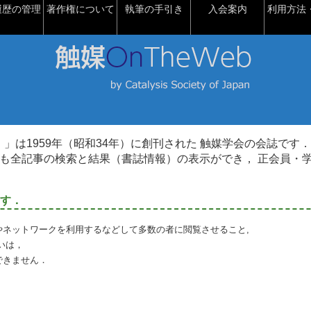
履歴の管理
著作権について
執筆の手引き
入会案内
利用方法・
talysis）」は1959年（昭和34年）に創刊された 触媒学会の会誌です．
も全記事の検索と結果（書誌情報）の表示ができ， 正会員・
す．
やネットワークを利用するなどして多数の者に閲覧させること,
いは，
できません．