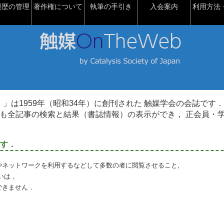
履歴の管理
著作権について
執筆の手引き
入会案内
利用方法・
talysis）」は1959年（昭和34年）に創刊された 触媒学会の会誌です．
も全記事の検索と結果（書誌情報）の表示ができ， 正会員・
す．
やネットワークを利用するなどして多数の者に閲覧させること,
いは，
できません．