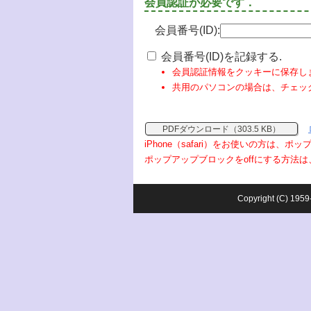
会員認証が必要です．
会員番号(ID):
会員番号(ID)を記録する.
会員認証情報をクッキーに保存し
共用のパソコンの場合は、チェッ
PDFダウンロード（303.5 KB）
iPhone（safari）をお使いの方は、
ポップアップブロックをoffにする方法は
Copyright (C) 1