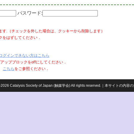
パスワード:
ます.（チェックを外した場合は、クッキーから削除します）
クをはずしてください．
ログインできない方はこちら
ポップアップブロックをoffにしてください．
、
こちら
をご参照ください．
959-2026 Catalysis Society of Japan (触媒学会) All rights reserved.｜本