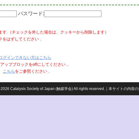
パスワード:
ます.（チェックを外した場合は、クッキーから削除します）
クをはずしてください．
ログインできない方はこちら
ポップアップブロックをoffにしてください．
、
こちら
をご参照ください．
959-2026 Catalysis Society of Japan (触媒学会) All rights reserved.｜本