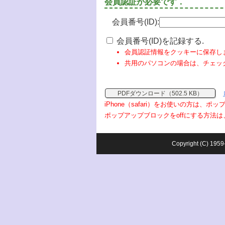
会員認証が必要です．
会員番号(ID):
会員番号(ID)を記録する.
会員認証情報をクッキーに保存し
共用のパソコンの場合は、チェッ
PDFダウンロード（502.5 KB）
iPhone（safari）をお使いの方は、
ポップアップブロックをoffにする方法は
Copyright (C) 1