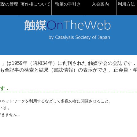
履歴の管理
著作権について
執筆の手引き
入会案内
利用方法・
talysis）」は1959年（昭和34年）に創刊された 触媒学会の会誌です．
も全記事の検索と結果（書誌情報）の表示ができ， 正会員・
す．
やネットワークを利用するなどして多数の者に閲覧させること,
いは，
できません．