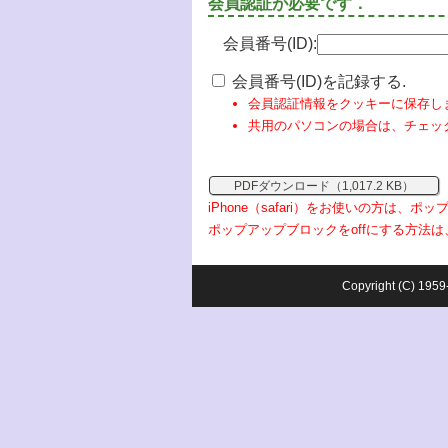
会員認証が必要です．
会員番号(ID):
会員番号(ID)を記録する.
会員認証情報をクッキーに保存し
共用のパソコンの場合は、チェッ
PDFダウンロード（1,017.2 KB）
iPhone（safari）をお使いの方は、
ポップアップブロックをoffにする方法は
Copyright (C) 1