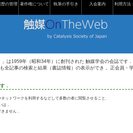
履歴の管理
著作権について
執筆の手引き
入会案内
利用方法・
talysis）」は1959年（昭和34年）に創刊された 触媒学会の会誌です．
も全記事の検索と結果（書誌情報）の表示ができ， 正会員・
す．
やネットワークを利用するなどして多数の者に閲覧させること,
いは，
できません．