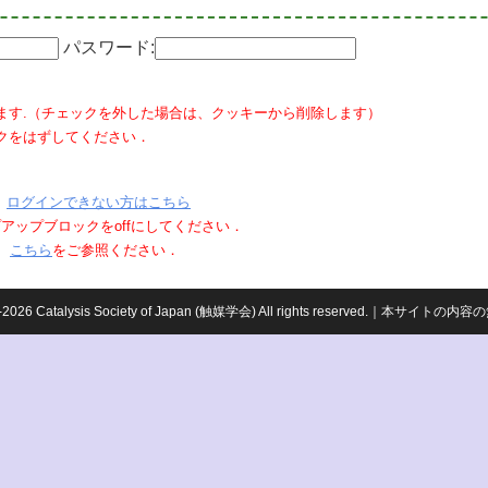
パスワード:
ます.（チェックを外した場合は、クッキーから削除します）
クをはずしてください．
ログインできない方はこちら
ポップアップブロックをoffにしてください．
、
こちら
をご参照ください．
959-2026 Catalysis Society of Japan (触媒学会) All rights reserved.｜本