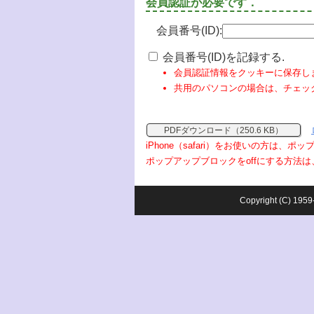
会員認証が必要です．
会員番号(ID):
会員番号(ID)を記録する.
会員認証情報をクッキーに保存し
共用のパソコンの場合は、チェッ
PDFダウンロード（250.6 KB）
iPhone（safari）をお使いの方は、
ポップアップブロックをoffにする方法は
Copyright (C) 1