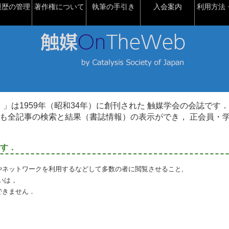
履歴の管理
著作権について
執筆の手引き
入会案内
利用方法・
talysis）」は1959年（昭和34年）に創刊された 触媒学会の会誌です．
も全記事の検索と結果（書誌情報）の表示ができ， 正会員・
す．
やネットワークを利用するなどして多数の者に閲覧させること,
いは，
できません．