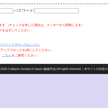
パスワード:
ます.（チェックを外した場合は、クッキーから削除します）
クをはずしてください．
ログインできない方はこちら
ポップアップブロックをoffにしてください．
、
こちら
をご参照ください．
959-2026 Catalysis Society of Japan (触媒学会) All rights reserved.｜本