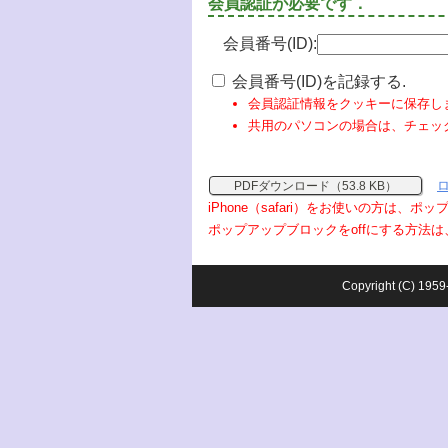
会員認証が必要です．
会員番号(ID):
会員番号(ID)を記録する.
会員認証情報をクッキーに保存し
共用のパソコンの場合は、チェッ
PDFダウンロード（53.8 KB）
iPhone（safari）をお使いの方は、
ポップアップブロックをoffにする方法は
Copyright (C) 1