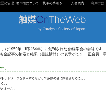
履歴の管理
著作権について
執筆の手引き
入会案内
利用方法・
talysis）」は1959年（昭和34年）に創刊された 触媒学会の会誌です．
も全記事の検索と結果（書誌情報）の表示ができ， 正会員・
す．
やネットワークを利用するなどして多数の者に閲覧させること,
いは，
できません．