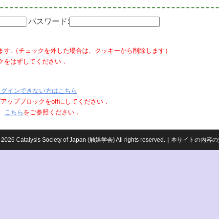
パスワード:
ます.（チェックを外した場合は、クッキーから削除します）
クをはずしてください．
ログインできない方はこちら
ポップアップブロックをoffにしてください．
、
こちら
をご参照ください．
959-2026 Catalysis Society of Japan (触媒学会) All rights reserved.｜本