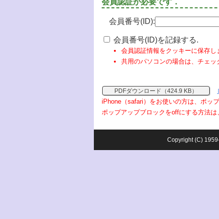
会員認証が必要です．
会員番号(ID):
会員番号(ID)を記録する.
会員認証情報をクッキーに保存し
共用のパソコンの場合は、チェッ
PDFダウンロード（424.9 KB）
iPhone（safari）をお使いの方は、
ポップアップブロックをoffにする方法は
Copyright (C) 1