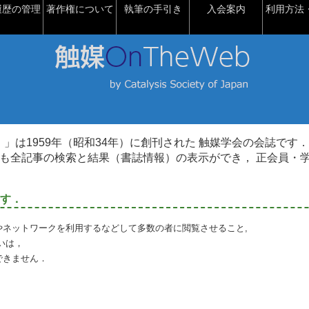
履歴の管理
著作権について
執筆の手引き
入会案内
利用方法・
talysis）」は1959年（昭和34年）に創刊された 触媒学会の会誌です．
も全記事の検索と結果（書誌情報）の表示ができ， 正会員・
す．
やネットワークを利用するなどして多数の者に閲覧させること,
いは，
できません．