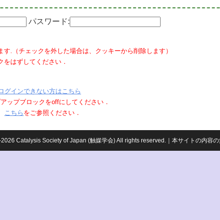
パスワード:
ます.（チェックを外した場合は、クッキーから削除します）
クをはずしてください．
ログインできない方はこちら
ポップアップブロックをoffにしてください．
、
こちら
をご参照ください．
959-2026 Catalysis Society of Japan (触媒学会) All rights reserved.｜本