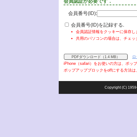
会員認証が必要です．
会員番号(ID):
会員番号(ID)を記録する.
会員認証情報をクッキーに保存し
共用のパソコンの場合は、チェッ
ロ
PDFダウンロード（1.4 MB）
iPhone（safari）をお使いの方は、
ポップアップブロックをoffにする方法は
Copyright (C) 1