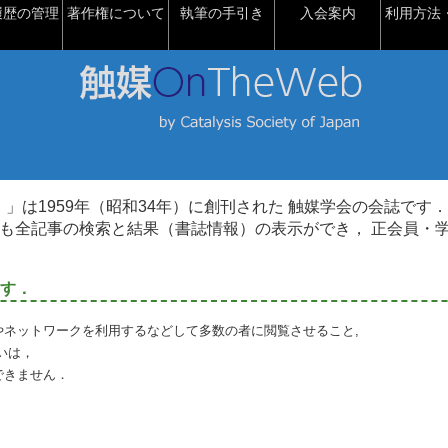
履歴の管理
著作権について
執筆の手引き
入会案内
利用方法・
talysis）」は1959年（昭和34年）に創刊された 触媒学会の会誌です．
も全記事の検索と結果（書誌情報）の表示ができ， 正会員・
す．
やネットワークを利用するなどして多数の者に閲覧させること,
いは，
できません．