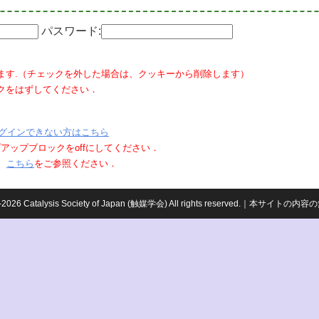
パスワード:
ます.（チェックを外した場合は、クッキーから削除します）
クをはずしてください．
グインできない方はこちら
ポップアップブロックをoffにしてください．
、
こちら
をご参照ください．
959-2026 Catalysis Society of Japan (触媒学会) All rights reserved.｜本