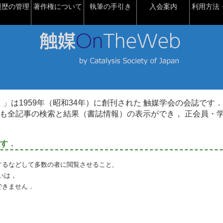
履歴の管理
著作権について
執筆の手引き
入会案内
利用方法・
talysis）」は1959年（昭和34年）に創刊された 触媒学会の会誌です．
も全記事の検索と結果（書誌情報）の表示ができ， 正会員・
す．
るなどして多数の者に閲覧させること,
いは，
できません．