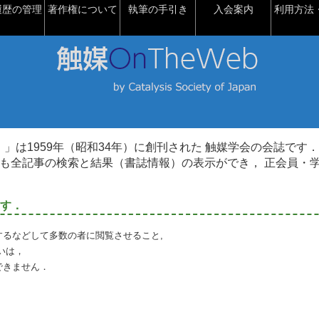
履歴の管理
著作権について
執筆の手引き
入会案内
利用方法・
talysis）」は1959年（昭和34年）に創刊された 触媒学会の会誌です．
も全記事の検索と結果（書誌情報）の表示ができ， 正会員・
す．
るなどして多数の者に閲覧させること,
いは，
できません．