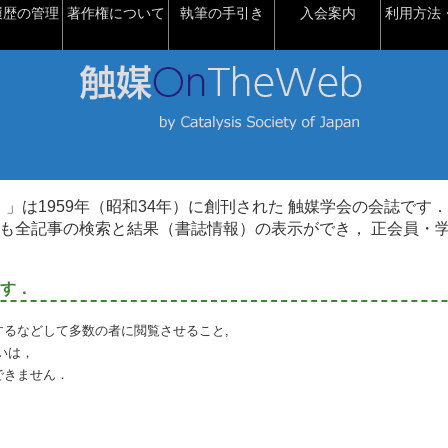
履歴の管理
著作権について
執筆の手引き
入会案内
利用方法・
talysis）」は1959年（昭和34年）に創刊された 触媒学会の会誌です．
も全記事の検索と結果（書誌情報）の表示ができ， 正会員・
す．
るなどして多数の者に閲覧させること,
いは，
できません．