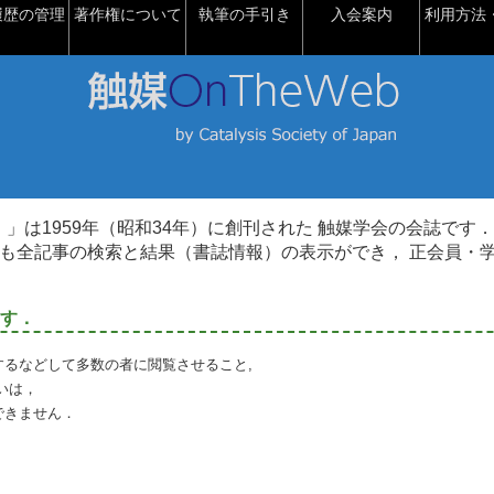
履歴の管理
著作権について
執筆の手引き
入会案内
利用方法・
talysis）」は1959年（昭和34年）に創刊された 触媒学会の会誌です．
も全記事の検索と結果（書誌情報）の表示ができ， 正会員・
す．
るなどして多数の者に閲覧させること,
いは，
できません．