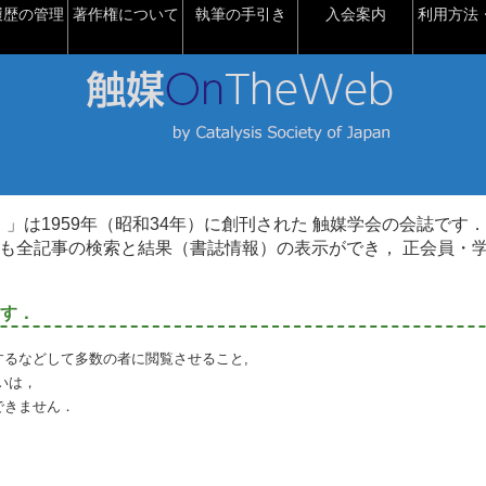
履歴の管理
著作権について
執筆の手引き
入会案内
利用方法・
talysis）」は1959年（昭和34年）に創刊された 触媒学会の会誌です．
も全記事の検索と結果（書誌情報）の表示ができ， 正会員・
す．
るなどして多数の者に閲覧させること,
いは，
できません．