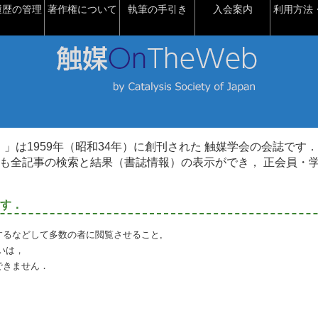
履歴の管理
著作権について
執筆の手引き
入会案内
利用方法・
talysis）」は1959年（昭和34年）に創刊された 触媒学会の会誌です．
も全記事の検索と結果（書誌情報）の表示ができ， 正会員・
す．
るなどして多数の者に閲覧させること,
いは，
できません．