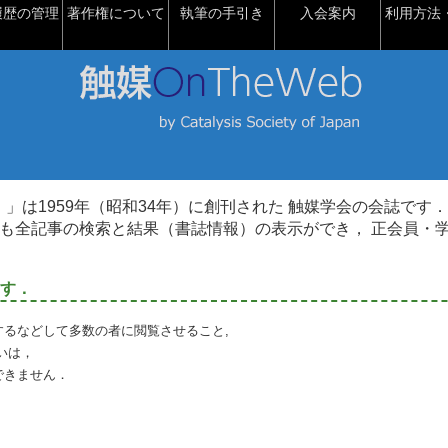
履歴の管理
著作権について
執筆の手引き
入会案内
利用方法・
talysis）」は1959年（昭和34年）に創刊された 触媒学会の会誌です．
も全記事の検索と結果（書誌情報）の表示ができ， 正会員・
す．
るなどして多数の者に閲覧させること,
いは，
できません．