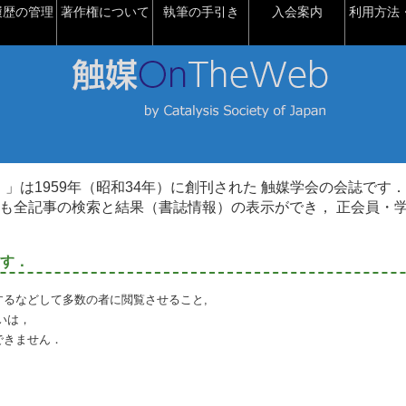
履歴の管理
著作権について
執筆の手引き
入会案内
利用方法・
talysis）」は1959年（昭和34年）に創刊された 触媒学会の会誌です．
も全記事の検索と結果（書誌情報）の表示ができ， 正会員・
す．
るなどして多数の者に閲覧させること,
いは，
できません．