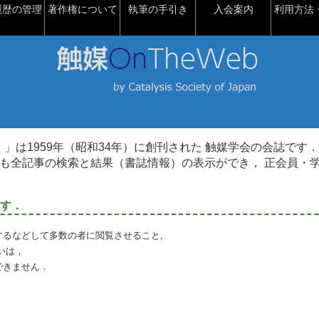
履歴の管理
著作権について
執筆の手引き
入会案内
利用方法・
talysis）」は1959年（昭和34年）に創刊された 触媒学会の会誌です．
も全記事の検索と結果（書誌情報）の表示ができ， 正会員・
す．
るなどして多数の者に閲覧させること,
いは，
できません．