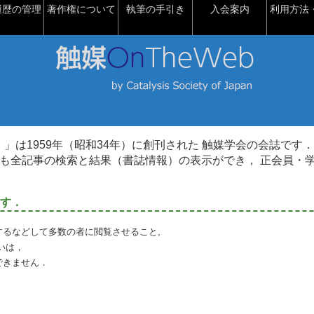
履歴の管理
著作権について
執筆の手引き
入会案内
利用方法・
talysis）」は1959年（昭和34年）に創刊された 触媒学会の会誌です．
も全記事の検索と結果（書誌情報）の表示ができ， 正会員・
す．
るなどして多数の者に閲覧させること,
いは，
できません．