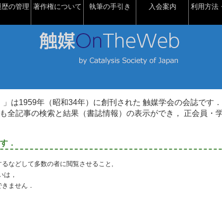
履歴の管理
著作権について
執筆の手引き
入会案内
利用方法・
talysis）」は1959年（昭和34年）に創刊された 触媒学会の会誌です．
も全記事の検索と結果（書誌情報）の表示ができ， 正会員・
す．
るなどして多数の者に閲覧させること,
いは，
できません．