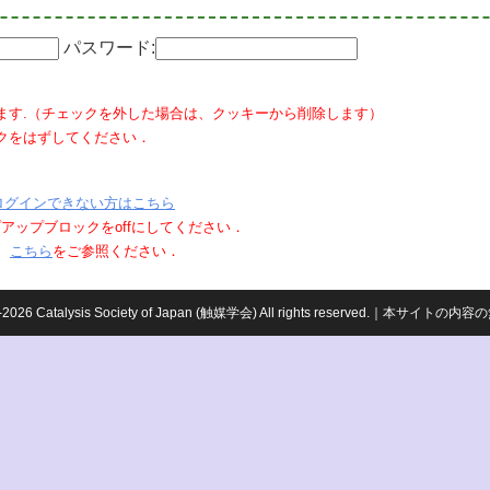
パスワード:
ます.（チェックを外した場合は、クッキーから削除します）
クをはずしてください．
ログインできない方はこちら
ポップアップブロックをoffにしてください．
、
こちら
をご参照ください．
959-2026 Catalysis Society of Japan (触媒学会) All rights reserved.｜本