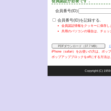
会員認証が必要です．
会員番号(ID):
会員番号(ID)を記録する.
会員認証情報をクッキーに保存し
共用のパソコンの場合は、チェッ
PDFダウンロード（37.7 MB）
iPhone（safari）をお使いの方は、
ポップアップブロックをoffにする方法は
Copyright (C) 1