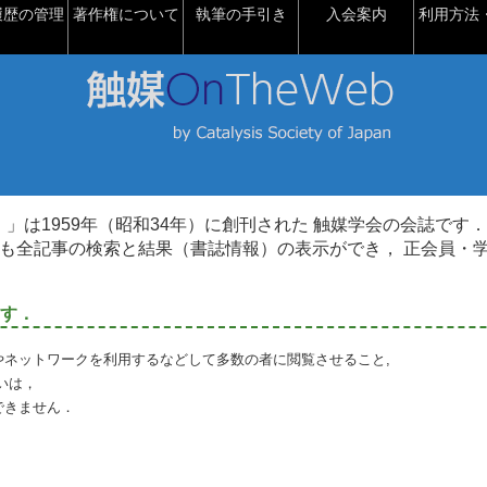
履歴の管理
著作権について
執筆の手引き
入会案内
利用方法・
talysis）」は1959年（昭和34年）に創刊された 触媒学会の会誌です．
も全記事の検索と結果（書誌情報）の表示ができ， 正会員・
す．
やネットワークを利用するなどして多数の者に閲覧させること,
いは，
できません．