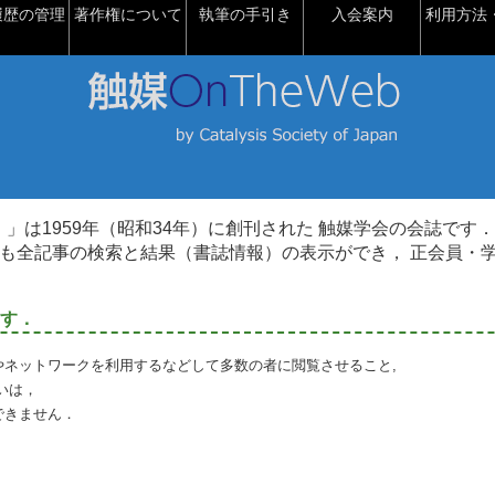
履歴の管理
著作権について
執筆の手引き
入会案内
利用方法・
talysis）」は1959年（昭和34年）に創刊された 触媒学会の会誌です．
も全記事の検索と結果（書誌情報）の表示ができ， 正会員・
す．
やネットワークを利用するなどして多数の者に閲覧させること,
いは，
できません．