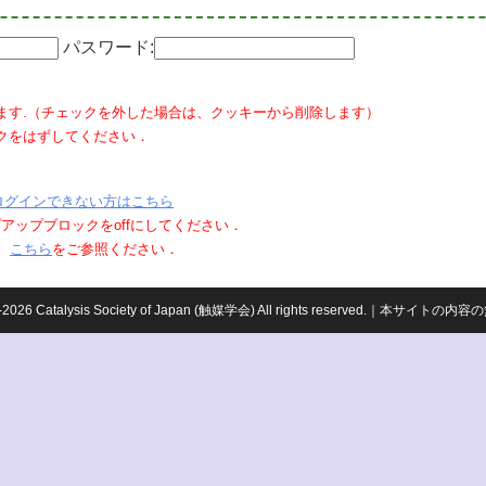
パスワード:
ます.（チェックを外した場合は、クッキーから削除します）
クをはずしてください．
ログインできない方はこちら
ポップアップブロックをoffにしてください．
、
こちら
をご参照ください．
959-2026 Catalysis Society of Japan (触媒学会) All rights reserved.｜本