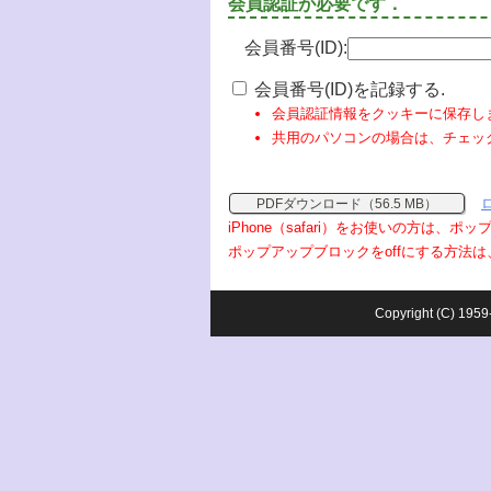
会員認証が必要です．
会員番号(ID):
会員番号(ID)を記録する.
会員認証情報をクッキーに保存し
共用のパソコンの場合は、チェッ
PDFダウンロード（56.5 MB）
iPhone（safari）をお使いの方は、
ポップアップブロックをoffにする方法は
Copyright (C) 1