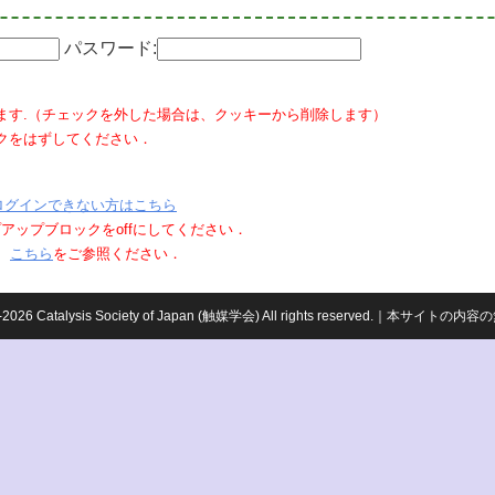
パスワード:
ます.（チェックを外した場合は、クッキーから削除します）
クをはずしてください．
ログインできない方はこちら
ポップアップブロックをoffにしてください．
、
こちら
をご参照ください．
959-2026 Catalysis Society of Japan (触媒学会) All rights reserved.｜本