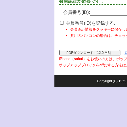
会員認証が必要です．
会員番号(ID):
会員番号(ID)を記録する.
会員認証情報をクッキーに保存し
共用のパソコンの場合は、チェッ
PDFダウンロード（12.0 MB）
iPhone（safari）をお使いの方は、
ポップアップブロックをoffにする方法は
Copyright (C) 1