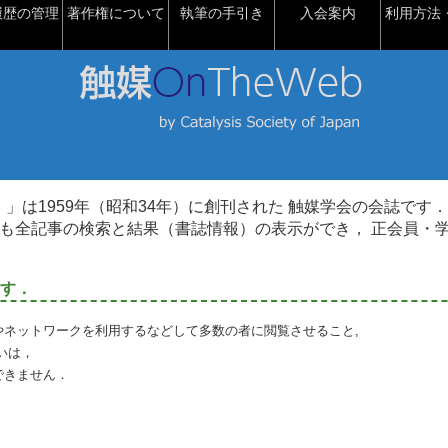
履歴の管理
著作権について
執筆の手引き
入会案内
利用方法・
talysis）」は1959年（昭和34年）に創刊された 触媒学会の会誌です．
も全記事の検索と結果（書誌情報）の表示ができ， 正会員・
す．
やネットワークを利用するなどして多数の者に閲覧させること,
いは，
できません．