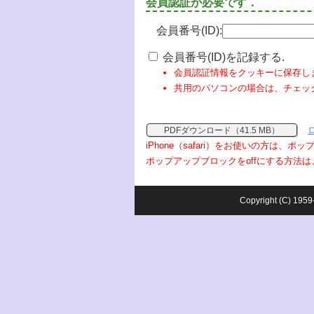
会員認証が必要です．
会員番号(ID):
会員番号(ID)を記録する.
会員認証情報をクッキーに保存し
共用のパソコンの場合は、チェッ
PDFダウンロード（41.5 MB）
iPhone（safari）をお使いの方は、
ポップアップブロックをoffにする方法は
Copyright (C) 1