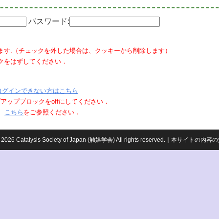
パスワード:
ます.（チェックを外した場合は、クッキーから削除します）
クをはずしてください．
ログインできない方はこちら
ポップアップブロックをoffにしてください．
、
こちら
をご参照ください．
959-2026 Catalysis Society of Japan (触媒学会) All rights reserved.｜本