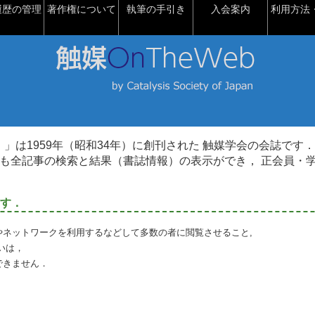
履歴の管理
著作権について
執筆の手引き
入会案内
利用方法・
talysis）」は1959年（昭和34年）に創刊された 触媒学会の会誌です．
も全記事の検索と結果（書誌情報）の表示ができ， 正会員・
す．
やネットワークを利用するなどして多数の者に閲覧させること,
いは，
できません．