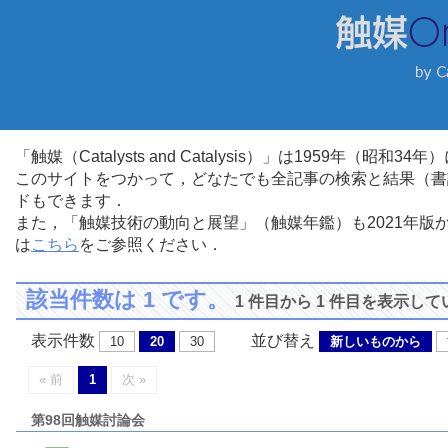
「触媒（Catalysts and Catalysis）」は1959年（昭
このサイトをつかって，どなたでも全記事の検索と結果（書
ドもできます．
また，「触媒技術の動向と展望」（触媒年鑑）も2021年
は
こちら
をご参照ください．
該当件数は 1 です。
1 件目から 1 件目を表示し
表示件数
並び替え
10
20
30
新しいものから
« 前
1
次 »
第98回触媒討論会