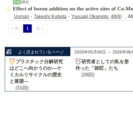
2B11
予稿
Effect of boron addition on the active sites of Co-M
Usman
・
Takeshi Kubota
・
Yasuaki Okamoto
,
48(6)
，48
« 前
1
次 »
よく読まれているページ
2026年05月06日 ～ 2026年08
プラスチック分解研究
研究者としての私を形
はどこへ向かうのか―ケ
作った「師匠」たち
ミカルリサイクルの歴史
(26回)
と展望―
(31回)