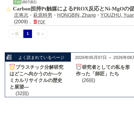
1B07(B2)
予稿
Carbon担持Pt触媒によるPROX反応とNi-MgO
庄将志
・
萩原時男
・
HONGBIN, Zhang
・
YOUZHU, Yua
(2009)．
PDF
« 前
1
次 »
よく読まれているページ
2026年05月07日 ～ 2026年08
プラスチック分解研究
研究者としての私を形
はどこへ向かうのか―ケ
作った「師匠」たち
ミカルリサイクルの歴史
(26回)
と展望―
(32回)