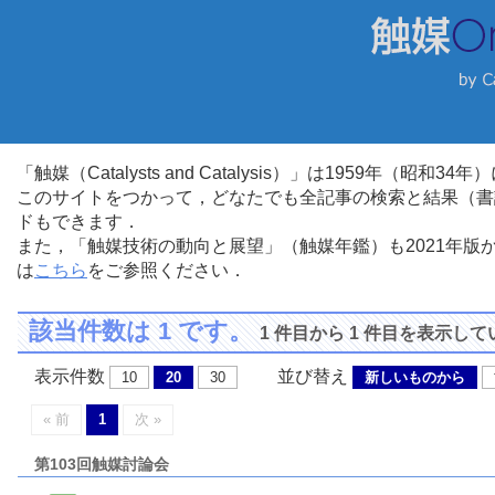
「触媒（Catalysts and Catalysis）」は1959年（昭
このサイトをつかって，どなたでも全記事の検索と結果（書
ドもできます．
また，「触媒技術の動向と展望」（触媒年鑑）も2021年
は
こちら
をご参照ください．
該当件数は 1 です。
1 件目から 1 件目を表示し
表示件数
並び替え
10
20
30
新しいものから
« 前
1
次 »
第103回触媒討論会