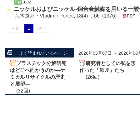
1B02
予稿
ニッケルおよびニッケル-銅合金触媒を用いる一
荒木道郎
・
Vladimir Ponec
,
18(4)
，66 (1976)．
PDF
« 前
1
次 »
よく読まれているページ
2026年05月07日 ～ 2026年08
プラスチック分解研究
研究者としての私を形
はどこへ向かうのか―ケ
作った「師匠」たち
ミカルリサイクルの歴史
(26回)
と展望―
(32回)