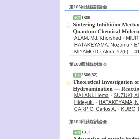
第106回触媒討論会
1B09
予稿
Sintering Inhibition Mecha
Quantum Chemical Molecu
ALAM, Md. Khorshed
・
MIURA
HATAKEYAMA, Nozomu
・
E
MIYAMOTO, Akira
,
52(6)
，41
第103回触媒討論会
2B06(B2)
予稿
Theoretical Investigation 
Hydroamination ― Reaction
MALANI, Hema
・
SUZUKI, Ai
Hideyuki
・
HATAKEYAMA, N
CARPIO, Carlos A.
・
KUBO, 
第104回触媒討論会
1B13
予稿