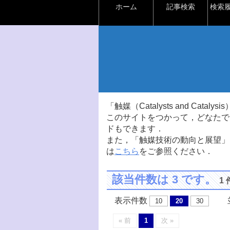
ホーム
記事検索
検索
「触媒（Catalysts and Ca
このサイトをつかって，どなたで
ドもできます．
また，「触媒技術の動向と展望」
は
こちら
をご参照ください．
該当件数は 3 です。
1
表示件数
並
10
20
30
« 前
1
次 »