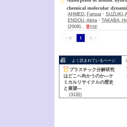
Adsorption of atomic hydro
chemical molecular dynami
AHMED, Farouq
・
SUZUKI, A
ENDOU, Akira
・
TAKABA, Hi
(2009)．
PDF
« 前
1
次 »
よく読まれているページ
プラスチック分解研究
はどこへ向かうのか―ケ
ミカルリサイクルの歴史
と展望―
(31回)