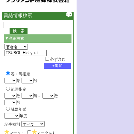
書誌情報検索
▼詳細検索
必ず含む
巻・号指定
巻
号
範囲指定
巻
号～
巻
号
触媒年鑑
年度
記事種別
マーク：
マークあり