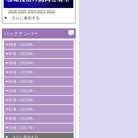
2026
2025
2024
2023
2022
▼…さらに表示する
バックナンバー
▼68巻（2026年）
1号 過酸化水素合成に関する研究動向
▼67巻（2025年）
2号 コンピューター技術により加速する
1号 CO
水素化によるグリーン燃料/グリ
▼66巻（2024年）
2
触媒開発
ーンケミカル製造
1号 低次元ナノ構造を有する触媒材料
▼65巻（2023年）
3号 有機分子変換やCO
資源化のための
2
2号 水素製造のための水分解技術に関す
2号 規制反応場を活用した固体触媒研究
1号 炭素が関わる触媒機能
▼64巻（2022年）
光触媒に関する最近の研究
る最近の研究
の新展開
2号 プラスチックケミカルリサイクルの
1号 合成ガス製造とCOを用いるケミカル
▼63巻（2021年）
B号 第137回触媒討論会（2026年）
3号 オレフィン系樹脂の精密合成に関す
3号 未踏分子変換を目指した酸化触媒プ
ための触媒技術
ズ合成の最新動向
1号 金触媒の新展開
▼62巻（2020年）
る最新技術
ロセスの最前線
3号 非酸化物系金属化合物を基盤とした
2号 化学品合成のための合金触媒開発
2号 ペロブスカイト
1号 触媒設計を拓く欠陥構造のキャラク
▼61巻（2019年）
4号 アルコール類の効率的変換を実現す
4号 シンクロトロン放射光および中性子
触媒材料の開発
3号 CO
の排出削減および有効活用のた
タリゼーション
2
3号 特殊反応場を利用した触媒的分子変
る非貴金属触媒の研究動向
線を利用した触媒解析技術の最先端
1号 物質移動制御に着目した触媒プロセ
▼60巻（2018年）
4号 格子酸素・格子酸素欠陥を利用した
めの触媒技術
換反応
2号 機能化学品製造に資するクリーンな
ス開発
5号 ゼオライトの合成と応用における研
5号 単原子触媒
触媒反応
1号 固体酸触媒の最新の研究動向
▼59巻（2017年）
触媒的酸化反応
4号 若手による情報発信企画～とびたて
4号 多孔質材料を用いた触媒の新展開
究動向
2号 CO
フリー水素サプライチェーンに
2
6号 参照触媒委員会からのお知らせ
5号 生体触媒によるエネルギー変換反応
2号 二酸化炭素からの有用化学品合成
1号 いたるところに，触媒
▼…さらに表示する