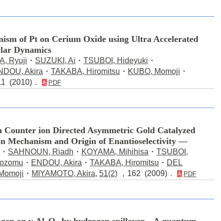
nism of Pt on Cerium Oxide using Ultra Accelerated
lar Dynamics
, Ryuji
・
SUZUKI, Ai
・
TSUBOI, Hideyuki
・
NDOU, Akira
・
TAKABA, Hiromitsu
・
KUBO, Momoji
・
1 (2010)．
PDF
on Counter ion Directed Asymmetric Gold Catalyzed
 Mechanism and Origin of Enantioselectivity ―
・
SAHNOUN, Riadh
・
KOYAMA, Mihihisa
・
TSUBOI,
ozomu
・
ENDOU, Akira
・
TAKABA, Hiromitsu
・
DEL
Momoji
・
MIYAMOTO, Akira
,
51(2)
，162 (2009)．
PDF