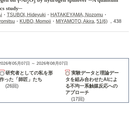
gen on γ-Al
O
by hydrogen spillover ─A quantum
2
3
cs study─
i
・
TSUBOI, Hideyuki
・
HATAKEYAMA, Nozomu
・
romitsu
・
KUBO, Momoji
・
MIYAMOTO, Akira
,
51(6)
，438
2026年05月07日 ～ 2026年08月07日
研究者としての私を形
実験データと理論デー
作った「師匠」たち
タを組み合わせたAIによ
(26回)
る不均一系触媒反応への
アプローチ
(17回)