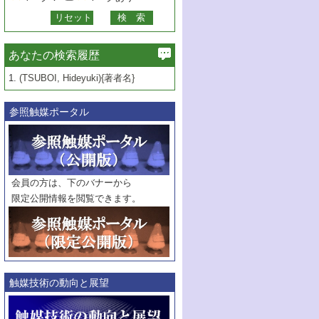
あなたの検索履歴
1.
(TSUBOI, Hideyuki){著者名}
参照触媒ポータル
会員の方は、下のバナーから
限定公開情報を閲覧できます。
触媒技術の動向と展望