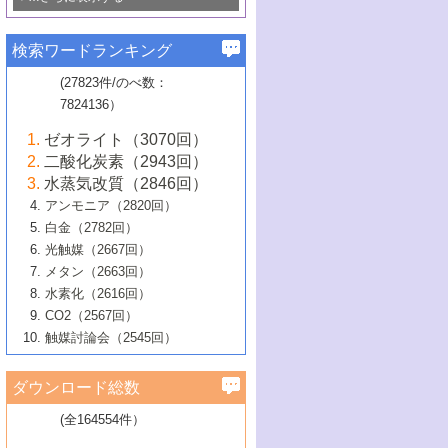
若き触媒の研究者たち～（1）
3号 水処理のための触媒化学
5号 情報学的手法を用いた触媒開発
6号 ヘテロ接合界面
関わる触媒開発動向
B号 第133回触媒討論会（2023年）
6号 窒素とリンの循環のための触媒・機
3号 ナノ粒子・クラスター触媒の最前線
2号 機能性材料の局所構造解析のための
5号 若手による情報発信企画～とびたて
▼58巻（2016年）
4号 光触媒を用いた水分解の最新の研究
6号 カーボンニュートラルに向けた電解
B号 第135回触媒討論会（2025年）
3号 精密高分子合成に関する最近の研究
能性材料
最先端技術
検索ワードランキング
4号 60周年記念企画
若き触媒の研究者たち～（2）
動向
技術
1号 ユニークな構造の高分子を生み出す触
▼57巻（2015年）
動向
B号 第131回触媒討論会（2023年）
3号 無機分離膜材料の開発と触媒反応プ
5号 進化するゼオライト合成技術
6号 石油のノーブル・ユースを志向した
媒技術
(27823件/のべ数：
5号 次世代の触媒プロセスを支えるマイ
B号 第127回触媒討論会（2021年・オン
1号 水素キャリアにかかわる触媒技術の新
4号 バイオマス化成品製造のための触媒
▼56巻（2014年）
ロセスへの適用
触媒技術
7824136）
クロ波
6号 非貴金属系触媒における電気化学的
ライン開催(Zoom)のみ）
2号 リグニンからの化成品製造に向けた触
展開
技術
1号 特殊環境場を利用した材料合成
▼55巻（2013年）
4号 触媒研究における計算科学の利用
酸素還元反応
B号 第129回触媒討論会（2022年・京都
媒技術
6号 メタン転換技術の最新動向
ゼオライト（3070回）
2号 石油精製用触媒の最近の進展
5号 固体触媒による含窒素有機化合物変
2号 光触媒反応機構に関する最新の研究動
1号 高耐久性燃料電池システム用触媒にお
大学：オンライン・対面開催）
▼54巻（2012年）
5号 水素のふるまいを解き明かす最先端
B号 第121回触媒討論会（2018年・東京
3号 触媒研究の最先端～とびたて若き研究
二酸化炭素（2943回）
B号 第125回触媒討論会（2020年・工学
換の最前線
3号 固体酸化物形燃料電池（SOFC）におけ
向
ける新展開
研究
大学）
1号 規則性多孔体の利用技術における最近
▼53巻（2011年）
者たち～（1）
水蒸気改質（2846回）
院大学）
るアノード触媒上での燃料直接改質技術
6号 貴金属使用量低減に向けた自動車排
3号 固体高分子形燃料電池カソード触媒の
2号 リビングラジカル重合の最近の動向
6号 低級アルカンの有効利用のための触
の進歩
アンモニア（2820回）
4号 触媒研究の最先端～とびたて若き研究
1号 金属学から見る合金触媒の新展開
▼52巻（2010年）
ガス浄化触媒の開発
4号 コアシェル構造の制御による触媒機能
開発動向
媒技術
白金（2782回）
3号 天然ガスの化学工業的展開に関する触
2号 第109回触媒討論会
者たち～（2）
2号 第107回触媒討論会
の向上
1号 触媒の劣化対策と長寿命触媒開発
B号 第123回触媒討論会（2019年・大阪
▼51巻（2009年）
4号 人工光合成に向けた近年のアプローチ
光触媒（2667回）
媒技術
B号 第119回触媒討論会（2017年・首都
3号 貴金属低減技術の最新動向
5号 触媒研究の最先端～とびたて若き研究
市立大学）
3号 触媒のその場観察法の進歩（１）
5号 工業触媒およびその周辺技術の最近の
2号 第105回触媒討論会
1号 炭素材料－熱い注目を集める材料－
▼50巻（2008年）
メタン（2663回）
大学東京）
5号 未利用熱エネルギーの有効活用に貢献
4号 貴金属触媒の精密構造制御とその活用
者たち～（3）
4号 貴金属代替技術の最新動向
進歩
水素化（2616回）
4号 触媒のその場観察法の進歩（２）
3号 ナノ構造が拓く新機能
する触媒技術
2号 第103回触媒討論会
1号 触媒化学と学会のこの10年，半世紀，
▼49巻（2007年）
5号 バイオマス化成品製造のための固体触
6号 イオニクス材料と燃料電池・電解合成
5号 光触媒による物質変換反応の新展開
CO2（2567回）
6号 ナノシート
5号 不活性結合の触媒的活性化による有機
そして未来
4号 活性サイトおよびその環境の精密な設
6号 ポリオキソメタレート
3号 環境浄化用光触媒の現状と課題
媒の開発
1号 含フッ素化合物の合成と触媒
▼48巻（2006年）
の最新の研究動向
触媒討論会（2545回）
6号 グラフェン
合成
B号 第115回触媒討論会（2015年・成蹊大
計による触媒の高機能化
2号 第101回触媒討論会
B号 第113回触媒討論会（2014年・ロワジ
4号 水素社会の実現に向けた水素製造・貯
6号 ナノ空間─吸着状態解析から新機能開拓
2号 第99回触媒討論会
B号 第117回触媒討論会（2016年・大阪府
1号 固体酸触媒の最近の進歩
▼47巻（2005年）
学）
7号 水素を利用する化成品合成の新潮流
6号 新しい固体酸触媒技術
5号 触媒を有効に使うための技術
ールホテル豊橋）
蔵技術の進歩
まで─
3号 メソポーラス物質の新展開
立大学）
3号 実用的ファインケミカル合成プロセス
ダウンロード総数
2号 第97回触媒討論会
1号 最近の触媒担体とその効果
▼46巻（2004年）
7号 ゼオライト合成における最近の進歩
6号 第106回触媒討論会
5号 CO
が関わる触媒・材料
B号 第111回触媒討論会（2013年・関西大
4号 錯体を利用したユニークな表面構造の
を実現する触媒
2
3号 リビング重合触媒の最近の展開
2号 第95回触媒討論会
(全164554件）
1号 部分酸化反応触媒の最前線
▼45巻（2003年）
学）
構築と機能
7号 有機分子触媒による精密有機合成
4号 バイオマス活用のための技術開発
6号 第104回触媒討論会
4号 今後の液体燃料を支える触媒技術
3号 化成品を合成するゼオライト触媒
2号 第93回触媒討論会