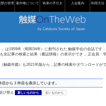
履歴の管理
著作権について
執筆の手引き
入会案内
利用方法・
talysis）」は1959年（昭和34年）に創刊された 触媒学会の会誌です．
も全記事の検索と結果（書誌情報）の表示ができ， 正会員・
（触媒年鑑）も2021年版から，記事の検索やダウンロードが
 件目から 3 件目を表示しています。
び替え
新しいものから
古いものから