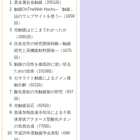
1号 なぜこの触媒が良いのか？
▼44巻（2002年）
貴金属合金触媒（2051回）
5号 若手会員による触媒研究の未来展望1：
8号 高機能化ポリオレフィンに向けた重合
5号 こんな物質，あんな物質―新たな触媒
7号 持続可能社会実現のための触媒および
5号 水素製造・貯蔵のための触媒技術の新
4号 水分解用光触媒材料
3号 特殊エネルギー場の触媒反応
触媒OnTheWeb Hacks─「触媒」
企業編
2号 第91回触媒討論会
触媒の最近の進展
1号 高次制御された触媒の化学
▼43巻（2001年）
の可能性―
触媒関連技術
しい展開
誌のウェブサイトを使う─（1659
5号 時間分解分光の進歩と応用
4号 生体内における金属の触媒作用
6号 第102回触媒討論会
3号 最近の自動車排ガス処理技術
2号 第89回触媒討論会
1号 グリーンケミストリーと触媒
▼42巻（2000年）
6号 第100回触媒討論会
8号 未来を拓く金属錯体
回）
6号 第98回触媒討論会
6号 第96回触媒討論会
5号 ファインケミカルズの展開に寄与する
7号 触媒・化学反応における計算化学の進
4号 触媒研究の現状と将来─第90回触媒討論
3号 触媒を利用した電気化学の新展開
2号 第87回触媒討論会特集号
1号 触媒反応工学の明日を拓く
▼41巻（1999年）
7号 『結晶の化学』を活かした触媒研究
光触媒はどこまでわかったか
7号 基礎化学品製造の触媒技術
触媒
歩
会Aから
7号 未来型金属錯体触媒開発への展望
4号 ナノ材料の調製と機能化
（1091回）
3号 生体触媒とバイオプロセス
2号 第85回触媒討論会
8号 イオン液体の応用
1号 孔、穴、あな?-特異な空間とその利用-
▼40巻（1998年）
8号 多機能型リアクター
6号 第94回触媒討論会
8号 若手研究者による触媒研究の未来展望
5号 基礎化学品製造の触媒技術
8号 超臨界流体を用いた化学プロセスの新
住友化学の研究開発戦略―触媒
5号 こんな触媒が欲しい
4号 水素製造・利用の触媒化学
3号 反応ダイナミクス
2号 第83回触媒討論会
1号 創立40周年記念・触媒化学この10年の
▼39巻（1997年）
2：大学・研究所編
展開
研究と高機能材料開発―（1075
7号 サブナノレベルでみた新しい表面現象
6号 第92回触媒討論会
6号 第90回触媒討論会
5号 触媒研究における新しい切り口：コン
進展と21世紀への提言/創立40周年記念・触
4号 超臨界流体の触媒反応への応用
3号 均一系触媒反応最前線
1号 均一系と不均一系触媒反応-その特徴と
回）
▼38巻（1996年）
8号 オレフィン重合触媒の新たな展
7号 基礎化学品製造の触媒技術
ビナトリアルケミストリー
媒学会この10年の歩みとこれから/創立40周
7号 触媒研究と学術雑誌/情報
5号 触媒のおもしろさをどのように伝える
接点
触媒の活性を徹底的に使い切る
4号 実用炭素材料の新展開
1号 触媒の構造と触媒作用/C1化学を中心と
▼37巻（1995年）
年記念・記録は語る
8号 資源の循環と触媒技術
6号 第88回触媒討論会特集号
か
ための技術（1019回）
8号 若い世代からみた触媒化学の現状と未
2号 第79回触媒討論会
5号 研究の方法論を考える
する21世紀への触媒
1号 ファインケミカルズと固体触媒
▼36巻（1994年）
2号 第81回触媒討論会
ゼオライト触媒によるクメン接
来
7号 企業における触媒研究のブレークスル
6号 第86回触媒討論会
3号 最新NO除去触媒の実用化研究
6号 第84回触媒討論会
2号 第77回触媒討論会
2号 第75回触媒討論会
触分解（921回）
1号 電気化学と触媒
▼35巻（1993年）
ー
3号 計算機触媒化学へのさそい
7号 水素化精製触媒の新しい展開
4号 新しい反応場を目指した触媒調製
7号 機能性金属材料と触媒
3号 オリンピックメダル:金・銀・銅はどん
酸化亜鉛の光触媒能の研究（837
3号 希土類を利用した触媒
2号 第73回触媒討論会
8号 この材料を触媒として使ってみません
4号 触媒劣化の制御と予測
1号 工業触媒開発マニュアル―探索から工
▼34巻（1992年）
8号 新しい反応性と機能性を目指した金属
な触媒作用を示すか
回）
5号 反応・分離技術の新しい展開
8号 触媒研究へのNMRの応用と展望
か？
業化まで
4号 触媒とリサイクル
3号 C4化学の展開
5号 最新の実用プロセスと触媒
クラスタ-化学
1号 インパクトを与えたこの研究
▼33巻（1991年）
光触媒反応（826回）
4号 触媒作用における機能の複合化
6号 第80回触媒討論会
2号 第71回触媒討論会
5号 エネルギー変換触媒
4号 《通常号》
6号 第82回触媒討論会
急速加熱急速冷却法による十面
2号 第69回触媒討論会
1号 触媒プロセス開発マニュアル―探索か
▼32巻（1990年）
5号 未来を拓け！若手研究者
7号 無機―有機ハイブリッド材料の新展開
3号 研究開発のうらおもて―着想と展開
体形状アナタース型酸化チタン
6号 第76回触媒討論会
5号 《通常号》
ら工業化まで，知っておきたいこと PartII
7号 ナノ構造体の化学
3号 ケミカルズ合成触媒―新しい展開と応
1号 21世紀に向けて触媒研究の飛躍をめざ
▼31巻（1989年）
6号 第78回触媒討論会
8号 AFMでみる世界
の気相合成（770回）
4号 触媒劣化と寿命の予測
7号 表面吸着相の新しい展開
用
6号 第74回触媒討論会
2号 第67回触媒討論会
8号 あの反応は今
す―触媒化学の裾野を広げよう
1号 情報科学と反応設計・材料設計
▼30巻（1988年）
7号 ダイナミックな領域への触媒研究の展
平成25年度触媒学会表彰（699
5号 環境に優しい触媒
8号 マイクロポーラス・クリスタル触媒の
4号 触媒調製の科学と技術の最前線
7号 半導体光触媒の基礎と広がり
3号 光触媒
2号 第65回触媒討論会
開/C1化学を中心とする21世紀への触媒
回）