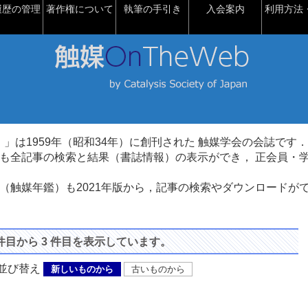
履歴の管理
著作権について
執筆の手引き
入会案内
利用方法・
talysis）」は1959年（昭和34年）に創刊された 触媒学会の会誌です．
も全記事の検索と結果（書誌情報）の表示ができ， 正会員・
（触媒年鑑）も2021年版から，記事の検索やダウンロードが
 件目から 3 件目を表示しています。
び替え
新しいものから
古いものから