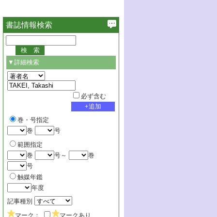
書誌情報検索
▼詳細検索
必ず含む
巻・号指定
巻
号
範囲指定
巻
号～
巻
号
触媒年鑑
年度
記事種別
マーク：
マークあり