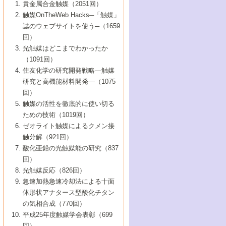
1号 なぜこの触媒が良いのか？
▼44巻（2002年）
貴金属合金触媒（2051回）
5号 若手会員による触媒研究の未来展望1：
8号 高機能化ポリオレフィンに向けた重合
5号 こんな物質，あんな物質―新たな触媒
7号 持続可能社会実現のための触媒および
5号 水素製造・貯蔵のための触媒技術の新
4号 水分解用光触媒材料
3号 特殊エネルギー場の触媒反応
触媒OnTheWeb Hacks─「触媒」
企業編
2号 第91回触媒討論会
触媒の最近の進展
1号 高次制御された触媒の化学
▼43巻（2001年）
の可能性―
触媒関連技術
しい展開
誌のウェブサイトを使う─（1659
5号 時間分解分光の進歩と応用
4号 生体内における金属の触媒作用
6号 第102回触媒討論会
3号 最近の自動車排ガス処理技術
2号 第89回触媒討論会
1号 グリーンケミストリーと触媒
▼42巻（2000年）
6号 第100回触媒討論会
8号 未来を拓く金属錯体
回）
6号 第98回触媒討論会
6号 第96回触媒討論会
5号 ファインケミカルズの展開に寄与する
7号 触媒・化学反応における計算化学の進
4号 触媒研究の現状と将来─第90回触媒討論
3号 触媒を利用した電気化学の新展開
2号 第87回触媒討論会特集号
1号 触媒反応工学の明日を拓く
▼41巻（1999年）
7号 『結晶の化学』を活かした触媒研究
光触媒はどこまでわかったか
7号 基礎化学品製造の触媒技術
触媒
歩
会Aから
7号 未来型金属錯体触媒開発への展望
4号 ナノ材料の調製と機能化
（1091回）
3号 生体触媒とバイオプロセス
2号 第85回触媒討論会
8号 イオン液体の応用
1号 孔、穴、あな?-特異な空間とその利用-
▼40巻（1998年）
8号 多機能型リアクター
6号 第94回触媒討論会
8号 若手研究者による触媒研究の未来展望
5号 基礎化学品製造の触媒技術
8号 超臨界流体を用いた化学プロセスの新
住友化学の研究開発戦略―触媒
5号 こんな触媒が欲しい
4号 水素製造・利用の触媒化学
3号 反応ダイナミクス
2号 第83回触媒討論会
1号 創立40周年記念・触媒化学この10年の
▼39巻（1997年）
2：大学・研究所編
展開
研究と高機能材料開発―（1075
7号 サブナノレベルでみた新しい表面現象
6号 第92回触媒討論会
6号 第90回触媒討論会
5号 触媒研究における新しい切り口：コン
進展と21世紀への提言/創立40周年記念・触
4号 超臨界流体の触媒反応への応用
3号 均一系触媒反応最前線
1号 均一系と不均一系触媒反応-その特徴と
回）
▼38巻（1996年）
8号 オレフィン重合触媒の新たな展
7号 基礎化学品製造の触媒技術
ビナトリアルケミストリー
媒学会この10年の歩みとこれから/創立40周
7号 触媒研究と学術雑誌/情報
5号 触媒のおもしろさをどのように伝える
接点
触媒の活性を徹底的に使い切る
4号 実用炭素材料の新展開
1号 触媒の構造と触媒作用/C1化学を中心と
▼37巻（1995年）
年記念・記録は語る
8号 資源の循環と触媒技術
6号 第88回触媒討論会特集号
か
ための技術（1019回）
8号 若い世代からみた触媒化学の現状と未
2号 第79回触媒討論会
5号 研究の方法論を考える
する21世紀への触媒
1号 ファインケミカルズと固体触媒
▼36巻（1994年）
2号 第81回触媒討論会
ゼオライト触媒によるクメン接
来
7号 企業における触媒研究のブレークスル
6号 第86回触媒討論会
3号 最新NO除去触媒の実用化研究
6号 第84回触媒討論会
2号 第77回触媒討論会
2号 第75回触媒討論会
触分解（921回）
1号 電気化学と触媒
▼35巻（1993年）
ー
3号 計算機触媒化学へのさそい
7号 水素化精製触媒の新しい展開
4号 新しい反応場を目指した触媒調製
7号 機能性金属材料と触媒
3号 オリンピックメダル:金・銀・銅はどん
酸化亜鉛の光触媒能の研究（837
3号 希土類を利用した触媒
2号 第73回触媒討論会
8号 この材料を触媒として使ってみません
4号 触媒劣化の制御と予測
1号 工業触媒開発マニュアル―探索から工
▼34巻（1992年）
8号 新しい反応性と機能性を目指した金属
な触媒作用を示すか
回）
5号 反応・分離技術の新しい展開
8号 触媒研究へのNMRの応用と展望
か？
業化まで
4号 触媒とリサイクル
3号 C4化学の展開
5号 最新の実用プロセスと触媒
クラスタ-化学
1号 インパクトを与えたこの研究
▼33巻（1991年）
光触媒反応（826回）
4号 触媒作用における機能の複合化
6号 第80回触媒討論会
2号 第71回触媒討論会
5号 エネルギー変換触媒
4号 《通常号》
6号 第82回触媒討論会
急速加熱急速冷却法による十面
2号 第69回触媒討論会
1号 触媒プロセス開発マニュアル―探索か
▼32巻（1990年）
5号 未来を拓け！若手研究者
7号 無機―有機ハイブリッド材料の新展開
3号 研究開発のうらおもて―着想と展開
体形状アナタース型酸化チタン
6号 第76回触媒討論会
5号 《通常号》
ら工業化まで，知っておきたいこと PartII
7号 ナノ構造体の化学
3号 ケミカルズ合成触媒―新しい展開と応
1号 21世紀に向けて触媒研究の飛躍をめざ
▼31巻（1989年）
6号 第78回触媒討論会
8号 AFMでみる世界
の気相合成（770回）
4号 触媒劣化と寿命の予測
7号 表面吸着相の新しい展開
用
6号 第74回触媒討論会
2号 第67回触媒討論会
8号 あの反応は今
す―触媒化学の裾野を広げよう
1号 情報科学と反応設計・材料設計
▼30巻（1988年）
7号 ダイナミックな領域への触媒研究の展
平成25年度触媒学会表彰（699
5号 環境に優しい触媒
8号 マイクロポーラス・クリスタル触媒の
4号 触媒調製の科学と技術の最前線
7号 半導体光触媒の基礎と広がり
3号 光触媒
2号 第65回触媒討論会
開/C1化学を中心とする21世紀への触媒
回）