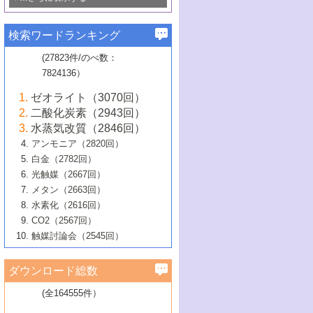
若き触媒の研究者たち～（1）
3号 水処理のための触媒化学
5号 情報学的手法を用いた触媒開発
6号 ヘテロ接合界面
関わる触媒開発動向
B号 第133回触媒討論会（2023年）
6号 窒素とリンの循環のための触媒・機
3号 ナノ粒子・クラスター触媒の最前線
2号 機能性材料の局所構造解析のための
5号 若手による情報発信企画～とびたて
▼58巻（2016年）
4号 光触媒を用いた水分解の最新の研究
6号 カーボンニュートラルに向けた電解
B号 第135回触媒討論会（2025年）
3号 精密高分子合成に関する最近の研究
能性材料
最先端技術
検索ワードランキング
4号 60周年記念企画
若き触媒の研究者たち～（2）
動向
技術
1号 ユニークな構造の高分子を生み出す触
▼57巻（2015年）
動向
B号 第131回触媒討論会（2023年）
3号 無機分離膜材料の開発と触媒反応プ
5号 進化するゼオライト合成技術
6号 石油のノーブル・ユースを志向した
媒技術
(27823件/のべ数：
5号 次世代の触媒プロセスを支えるマイ
B号 第127回触媒討論会（2021年・オン
1号 水素キャリアにかかわる触媒技術の新
4号 バイオマス化成品製造のための触媒
▼56巻（2014年）
ロセスへの適用
触媒技術
7824136）
クロ波
6号 非貴金属系触媒における電気化学的
ライン開催(Zoom)のみ）
2号 リグニンからの化成品製造に向けた触
展開
技術
1号 特殊環境場を利用した材料合成
▼55巻（2013年）
4号 触媒研究における計算科学の利用
酸素還元反応
B号 第129回触媒討論会（2022年・京都
媒技術
6号 メタン転換技術の最新動向
ゼオライト（3070回）
2号 石油精製用触媒の最近の進展
5号 固体触媒による含窒素有機化合物変
2号 光触媒反応機構に関する最新の研究動
1号 高耐久性燃料電池システム用触媒にお
大学：オンライン・対面開催）
▼54巻（2012年）
5号 水素のふるまいを解き明かす最先端
B号 第121回触媒討論会（2018年・東京
3号 触媒研究の最先端～とびたて若き研究
二酸化炭素（2943回）
B号 第125回触媒討論会（2020年・工学
換の最前線
3号 固体酸化物形燃料電池（SOFC）におけ
向
ける新展開
研究
大学）
1号 規則性多孔体の利用技術における最近
▼53巻（2011年）
者たち～（1）
水蒸気改質（2846回）
院大学）
るアノード触媒上での燃料直接改質技術
6号 貴金属使用量低減に向けた自動車排
3号 固体高分子形燃料電池カソード触媒の
2号 リビングラジカル重合の最近の動向
6号 低級アルカンの有効利用のための触
の進歩
アンモニア（2820回）
4号 触媒研究の最先端～とびたて若き研究
1号 金属学から見る合金触媒の新展開
▼52巻（2010年）
ガス浄化触媒の開発
4号 コアシェル構造の制御による触媒機能
開発動向
媒技術
白金（2782回）
3号 天然ガスの化学工業的展開に関する触
2号 第109回触媒討論会
者たち～（2）
2号 第107回触媒討論会
の向上
1号 触媒の劣化対策と長寿命触媒開発
B号 第123回触媒討論会（2019年・大阪
▼51巻（2009年）
4号 人工光合成に向けた近年のアプローチ
光触媒（2667回）
媒技術
B号 第119回触媒討論会（2017年・首都
3号 貴金属低減技術の最新動向
5号 触媒研究の最先端～とびたて若き研究
市立大学）
3号 触媒のその場観察法の進歩（１）
5号 工業触媒およびその周辺技術の最近の
2号 第105回触媒討論会
1号 炭素材料－熱い注目を集める材料－
▼50巻（2008年）
メタン（2663回）
大学東京）
5号 未利用熱エネルギーの有効活用に貢献
4号 貴金属触媒の精密構造制御とその活用
者たち～（3）
4号 貴金属代替技術の最新動向
進歩
水素化（2616回）
4号 触媒のその場観察法の進歩（２）
3号 ナノ構造が拓く新機能
する触媒技術
2号 第103回触媒討論会
1号 触媒化学と学会のこの10年，半世紀，
▼49巻（2007年）
5号 バイオマス化成品製造のための固体触
6号 イオニクス材料と燃料電池・電解合成
5号 光触媒による物質変換反応の新展開
CO2（2567回）
6号 ナノシート
5号 不活性結合の触媒的活性化による有機
そして未来
4号 活性サイトおよびその環境の精密な設
6号 ポリオキソメタレート
3号 環境浄化用光触媒の現状と課題
媒の開発
1号 含フッ素化合物の合成と触媒
▼48巻（2006年）
の最新の研究動向
触媒討論会（2545回）
6号 グラフェン
合成
B号 第115回触媒討論会（2015年・成蹊大
計による触媒の高機能化
2号 第101回触媒討論会
B号 第113回触媒討論会（2014年・ロワジ
4号 水素社会の実現に向けた水素製造・貯
6号 ナノ空間─吸着状態解析から新機能開拓
2号 第99回触媒討論会
B号 第117回触媒討論会（2016年・大阪府
1号 固体酸触媒の最近の進歩
▼47巻（2005年）
学）
7号 水素を利用する化成品合成の新潮流
6号 新しい固体酸触媒技術
5号 触媒を有効に使うための技術
ールホテル豊橋）
蔵技術の進歩
まで─
3号 メソポーラス物質の新展開
立大学）
3号 実用的ファインケミカル合成プロセス
ダウンロード総数
2号 第97回触媒討論会
1号 最近の触媒担体とその効果
▼46巻（2004年）
7号 ゼオライト合成における最近の進歩
6号 第106回触媒討論会
5号 CO
が関わる触媒・材料
B号 第111回触媒討論会（2013年・関西大
4号 錯体を利用したユニークな表面構造の
を実現する触媒
2
3号 リビング重合触媒の最近の展開
2号 第95回触媒討論会
(全164555件）
1号 部分酸化反応触媒の最前線
▼45巻（2003年）
学）
構築と機能
7号 有機分子触媒による精密有機合成
4号 バイオマス活用のための技術開発
6号 第104回触媒討論会
4号 今後の液体燃料を支える触媒技術
3号 化成品を合成するゼオライト触媒
2号 第93回触媒討論会