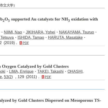
阪市立大学）
Nb
O
supported Au catalysts for NH
oxidation with
2
5
3
・
NIIMI, Nao
・
JIKIHARA, Yohei
・
NAKAYAMA, Tsuruo
・
Tetsuya
・
ISHIDA, Tamao
・
HARUTA, Masatake
・
 (2019)．
PDF
h Oxygen Catalyzed by Gold Clusters
oki
・
LIMA, Enrique
・
TAKEI, Takashi
・
OHASHI,
e
,
53(2)
，129 (2011)．
PDF
alyzed by Gold Clusters Dispersed on Mesoporous TS-