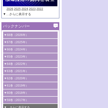
2026
2025
2024
2023
2022
▼…さらに表示する
バックナンバー
▼68巻（2026年）
1号 過酸化水素合成に関する研究動向
▼67巻（2025年）
2号 コンピューター技術により加速する
1号 CO
水素化によるグリーン燃料/グリ
▼66巻（2024年）
2
触媒開発
ーンケミカル製造
1号 低次元ナノ構造を有する触媒材料
▼65巻（2023年）
3号 有機分子変換やCO
資源化のための
2
2号 水素製造のための水分解技術に関す
2号 規制反応場を活用した固体触媒研究
1号 炭素が関わる触媒機能
▼64巻（2022年）
光触媒に関する最近の研究
る最近の研究
の新展開
2号 プラスチックケミカルリサイクルの
1号 合成ガス製造とCOを用いるケミカル
▼63巻（2021年）
B号 第137回触媒討論会（2026年）
3号 オレフィン系樹脂の精密合成に関す
3号 未踏分子変換を目指した酸化触媒プ
ための触媒技術
ズ合成の最新動向
1号 金触媒の新展開
▼62巻（2020年）
る最新技術
ロセスの最前線
3号 非酸化物系金属化合物を基盤とした
2号 化学品合成のための合金触媒開発
2号 ペロブスカイト
1号 触媒設計を拓く欠陥構造のキャラク
▼61巻（2019年）
4号 アルコール類の効率的変換を実現す
4号 シンクロトロン放射光および中性子
触媒材料の開発
3号 CO
の排出削減および有効活用のた
タリゼーション
2
3号 特殊反応場を利用した触媒的分子変
る非貴金属触媒の研究動向
線を利用した触媒解析技術の最先端
1号 物質移動制御に着目した触媒プロセ
▼60巻（2018年）
4号 格子酸素・格子酸素欠陥を利用した
めの触媒技術
換反応
2号 機能化学品製造に資するクリーンな
ス開発
5号 ゼオライトの合成と応用における研
5号 単原子触媒
触媒反応
1号 固体酸触媒の最新の研究動向
▼59巻（2017年）
触媒的酸化反応
4号 若手による情報発信企画～とびたて
4号 多孔質材料を用いた触媒の新展開
究動向
2号 CO
フリー水素サプライチェーンに
2
6号 参照触媒委員会からのお知らせ
5号 生体触媒によるエネルギー変換反応
2号 二酸化炭素からの有用化学品合成
1号 いたるところに，触媒
▼…さらに表示する