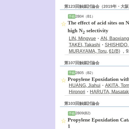
第123回触媒討論会（2019年・大
2B04（B1）
予稿
The effect of acid sites on 
high N
selectivity
2
LIN, Mingyue
・
AN, Baoxiang
TAKEI, Takashi
・
SHISHIDO, 
MURAYAMA, Toru
,
61(B)
，92
第107回触媒討論会
2B05（B2）
予稿
Propylene Epoxidation wit
HUANG, Jiahui
・
AKITA, Tom
Hironori
・
HARUTA, Masatak
第103回触媒討論会
2B09(B2)
予稿
Propylene Epoxidation Cat
1