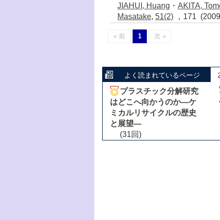
JIAHUI, Huang
・
AKITA, Tom
Masatake
,
51(2)
，171 (200
« 前
1
次 »
よく読まれているページ
プラスチック分解研究
はどこへ向かうのか―ケ
ミカルリサイクルの歴史
と展望―
(31回)