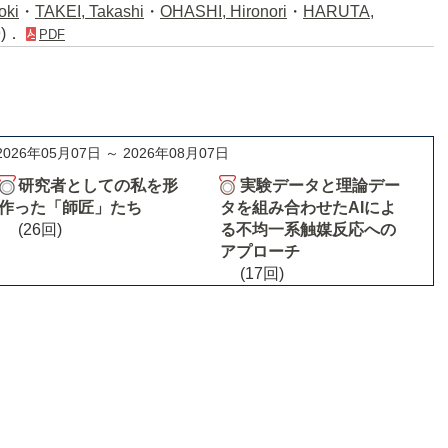
oki
・
TAKEI, Takashi
・
OHASHI, Hironori
・
HARUTA,
9)．
PDF
2026年05月07日 ～ 2026年08月07日
研究者としての私を形
実験データと理論デー
作った「師匠」たち
タを組み合わせたAIによ
(26回)
る不均一系触媒反応への
アプローチ
(17回)