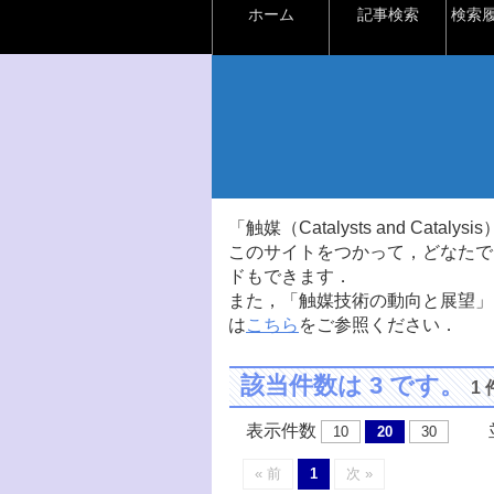
ホーム
記事検索
検索
「触媒（Catalysts and Ca
このサイトをつかって，どなたで
ドもできます．
また，「触媒技術の動向と展望」
は
こちら
をご参照ください．
該当件数は 3 です。
1
表示件数
並
10
20
30
« 前
1
次 »