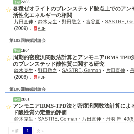
2A08
予稿
各種ゼオライトのブレンステッド酸点上でのアン
活性化エネルギーの相関
片田直伸
・
鈴木克生
・
野田敬之
・
宮谷亘
・
SASTRE, Ge
(2009)．
PDF
第102回触媒討論会
1B04
予稿
周期的密度汎関数法計算とアンモニアIRMS-TP
のブレンステッド酸性質に関する研究
鈴木克生
・
野田敬之
・
SASTRE, German
・
片田直伸
・
(2008)．
PDF
第100回触媒討論会
2B01
予稿
アンモニアIRMS-TPD法と密度汎関数法計算に
ド酸性質の定量的評価
鈴木克生
・
SASTRE, German
・
片田直伸
・
丹羽 幹
,
49(6
« 前
1
次 »