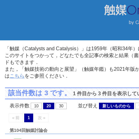
「触媒（Catalysts and Catalysis）」は1959年（昭
このサイトをつかって，どなたでも全記事の検索と結果（書
ドもできます．
また，「触媒技術の動向と展望」（触媒年鑑）も2021年
は
こちら
をご参照ください．
該当件数は 3 です。
1 件目から 3 件目を表示し
表示件数
並び替え
10
20
30
新しいものから
« 前
1
次 »
第104回触媒討論会