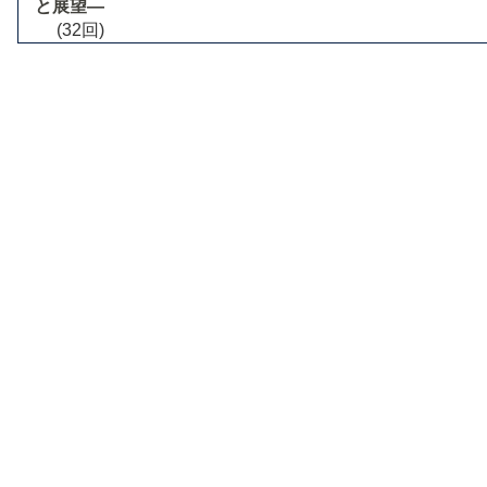
と展望―
(32回)