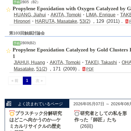
2B05（B2）
予稿
Propylene Epoxidation with Oxygen Catalyzed by G
HUANG, Jiahui
・
AKITA, Tomoki
・
LIMA, Enrique
・
TAKE
Hironori
・
HARUTA, Masatake
,
53(2)
，129 (2011)．
第103回触媒討論会
2B09(B2)
予稿
Propylene Epoxidation Catalyzed by Gold Clusters
1
JIAHUI, Huang
・
AKITA, Tomoki
・
TAKEI, Takashi
・
OHAS
Masatake
,
51(2)
，171 (2009)．
PDF
« 前
1
次 »
よく読まれているページ
2026年05月07日 ～ 2026年08
プラスチック分解研究
研究者としての私を形
はどこへ向かうのか―ケ
作った「師匠」たち
ミカルリサイクルの歴史
(26回)