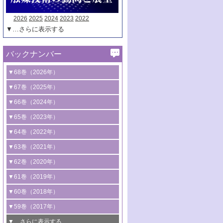
2026
2025
2024
2023
2022
▼…さらに表示する
バックナンバー
▼68巻（2026年）
1号 過酸化水素合成に関する研究動向
▼67巻（2025年）
2号 コンピューター技術により加速する
1号 CO
水素化によるグリーン燃料/グリ
▼66巻（2024年）
2
触媒開発
ーンケミカル製造
1号 低次元ナノ構造を有する触媒材料
▼65巻（2023年）
3号 有機分子変換やCO
資源化のための
2
2号 水素製造のための水分解技術に関す
2号 規制反応場を活用した固体触媒研究
1号 炭素が関わる触媒機能
▼64巻（2022年）
光触媒に関する最近の研究
る最近の研究
の新展開
2号 プラスチックケミカルリサイクルの
1号 合成ガス製造とCOを用いるケミカル
▼63巻（2021年）
B号 第137回触媒討論会（2026年）
3号 オレフィン系樹脂の精密合成に関す
3号 未踏分子変換を目指した酸化触媒プ
ための触媒技術
ズ合成の最新動向
1号 金触媒の新展開
▼62巻（2020年）
る最新技術
ロセスの最前線
3号 非酸化物系金属化合物を基盤とした
2号 化学品合成のための合金触媒開発
2号 ペロブスカイト
1号 触媒設計を拓く欠陥構造のキャラク
▼61巻（2019年）
4号 アルコール類の効率的変換を実現す
4号 シンクロトロン放射光および中性子
触媒材料の開発
3号 CO
の排出削減および有効活用のた
タリゼーション
2
3号 特殊反応場を利用した触媒的分子変
る非貴金属触媒の研究動向
線を利用した触媒解析技術の最先端
1号 物質移動制御に着目した触媒プロセ
▼60巻（2018年）
4号 格子酸素・格子酸素欠陥を利用した
めの触媒技術
換反応
2号 機能化学品製造に資するクリーンな
ス開発
5号 ゼオライトの合成と応用における研
5号 単原子触媒
触媒反応
1号 固体酸触媒の最新の研究動向
▼59巻（2017年）
触媒的酸化反応
4号 若手による情報発信企画～とびたて
4号 多孔質材料を用いた触媒の新展開
究動向
2号 CO
フリー水素サプライチェーンに
2
6号 参照触媒委員会からのお知らせ
5号 生体触媒によるエネルギー変換反応
2号 二酸化炭素からの有用化学品合成
1号 いたるところに，触媒
▼…さらに表示する