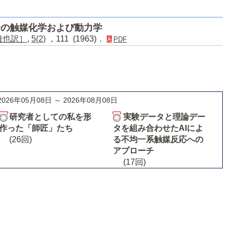
合の触媒化学および動力学
平雅也訳］
,
5(2)
，111 (1963)．
PDF
2026年05月08日 ～ 2026年08月08日
研究者としての私を形
実験データと理論デー
作った「師匠」たち
タを組み合わせたAIによ
(26回)
る不均一系触媒反応への
アプローチ
(17回)