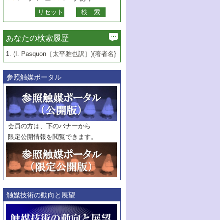
あなたの検索履歴
1.
(I. Pasquon［太平雅也訳］){著者名}
参照触媒ポータル
会員の方は、下のバナーから
限定公開情報を閲覧できます。
触媒技術の動向と展望