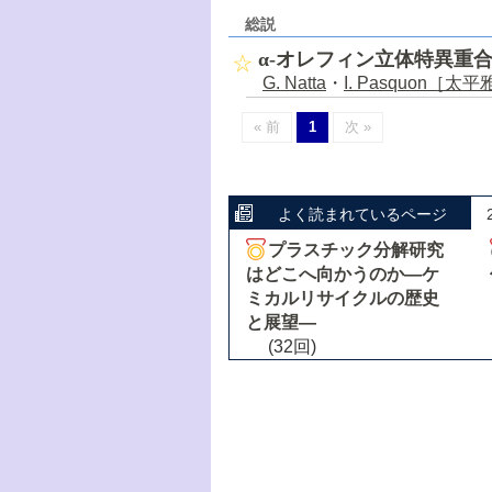
総説
α-オレフィン立体特異重
G. Natta
・
I. Pasquon［太
« 前
1
次 »
よく読まれているページ
プラスチック分解研究
はどこへ向かうのか―ケ
ミカルリサイクルの歴史
と展望―
(32回)