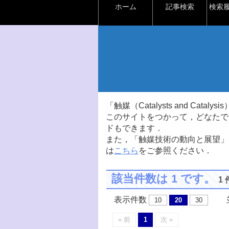
ホーム
記事検索
検索
「触媒（Catalysts and Ca
このサイトをつかって，どなたで
ドもできます．
また，「触媒技術の動向と展望」
は
こちら
をご参照ください．
該当件数は 1 です。
1
表示件数
並
10
20
30
« 前
1
次 »