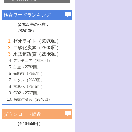
若き触媒の研究者たち～（1）
3号 水処理のための触媒化学
5号 情報学的手法を用いた触媒開発
6号 ヘテロ接合界面
関わる触媒開発動向
B号 第133回触媒討論会（2023年）
6号 窒素とリンの循環のための触媒・機
3号 ナノ粒子・クラスター触媒の最前線
2号 機能性材料の局所構造解析のための
5号 若手による情報発信企画～とびたて
▼58巻（2016年）
4号 光触媒を用いた水分解の最新の研究
6号 カーボンニュートラルに向けた電解
B号 第135回触媒討論会（2025年）
3号 精密高分子合成に関する最近の研究
能性材料
最先端技術
検索ワードランキング
4号 60周年記念企画
若き触媒の研究者たち～（2）
動向
技術
1号 ユニークな構造の高分子を生み出す触
▼57巻（2015年）
動向
B号 第131回触媒討論会（2023年）
3号 無機分離膜材料の開発と触媒反応プ
5号 進化するゼオライト合成技術
6号 石油のノーブル・ユースを志向した
媒技術
(27823件/のべ数：
5号 次世代の触媒プロセスを支えるマイ
B号 第127回触媒討論会（2021年・オン
1号 水素キャリアにかかわる触媒技術の新
4号 バイオマス化成品製造のための触媒
▼56巻（2014年）
ロセスへの適用
触媒技術
7824136）
クロ波
6号 非貴金属系触媒における電気化学的
ライン開催(Zoom)のみ）
2号 リグニンからの化成品製造に向けた触
展開
技術
1号 特殊環境場を利用した材料合成
▼55巻（2013年）
4号 触媒研究における計算科学の利用
酸素還元反応
B号 第129回触媒討論会（2022年・京都
媒技術
6号 メタン転換技術の最新動向
ゼオライト（3070回）
2号 石油精製用触媒の最近の進展
5号 固体触媒による含窒素有機化合物変
2号 光触媒反応機構に関する最新の研究動
1号 高耐久性燃料電池システム用触媒にお
大学：オンライン・対面開催）
▼54巻（2012年）
5号 水素のふるまいを解き明かす最先端
B号 第121回触媒討論会（2018年・東京
3号 触媒研究の最先端～とびたて若き研究
二酸化炭素（2943回）
B号 第125回触媒討論会（2020年・工学
換の最前線
3号 固体酸化物形燃料電池（SOFC）におけ
向
ける新展開
研究
大学）
1号 規則性多孔体の利用技術における最近
▼53巻（2011年）
者たち～（1）
水蒸気改質（2846回）
院大学）
るアノード触媒上での燃料直接改質技術
6号 貴金属使用量低減に向けた自動車排
3号 固体高分子形燃料電池カソード触媒の
2号 リビングラジカル重合の最近の動向
6号 低級アルカンの有効利用のための触
の進歩
アンモニア（2820回）
4号 触媒研究の最先端～とびたて若き研究
1号 金属学から見る合金触媒の新展開
▼52巻（2010年）
ガス浄化触媒の開発
4号 コアシェル構造の制御による触媒機能
開発動向
媒技術
白金（2782回）
3号 天然ガスの化学工業的展開に関する触
2号 第109回触媒討論会
者たち～（2）
2号 第107回触媒討論会
の向上
1号 触媒の劣化対策と長寿命触媒開発
B号 第123回触媒討論会（2019年・大阪
▼51巻（2009年）
4号 人工光合成に向けた近年のアプローチ
光触媒（2667回）
媒技術
B号 第119回触媒討論会（2017年・首都
3号 貴金属低減技術の最新動向
5号 触媒研究の最先端～とびたて若き研究
市立大学）
3号 触媒のその場観察法の進歩（１）
5号 工業触媒およびその周辺技術の最近の
2号 第105回触媒討論会
1号 炭素材料－熱い注目を集める材料－
▼50巻（2008年）
メタン（2663回）
大学東京）
5号 未利用熱エネルギーの有効活用に貢献
4号 貴金属触媒の精密構造制御とその活用
者たち～（3）
4号 貴金属代替技術の最新動向
進歩
水素化（2616回）
4号 触媒のその場観察法の進歩（２）
3号 ナノ構造が拓く新機能
する触媒技術
2号 第103回触媒討論会
1号 触媒化学と学会のこの10年，半世紀，
▼49巻（2007年）
5号 バイオマス化成品製造のための固体触
6号 イオニクス材料と燃料電池・電解合成
5号 光触媒による物質変換反応の新展開
CO2（2567回）
6号 ナノシート
5号 不活性結合の触媒的活性化による有機
そして未来
4号 活性サイトおよびその環境の精密な設
6号 ポリオキソメタレート
3号 環境浄化用光触媒の現状と課題
媒の開発
1号 含フッ素化合物の合成と触媒
▼48巻（2006年）
の最新の研究動向
触媒討論会（2545回）
6号 グラフェン
合成
B号 第115回触媒討論会（2015年・成蹊大
計による触媒の高機能化
2号 第101回触媒討論会
B号 第113回触媒討論会（2014年・ロワジ
4号 水素社会の実現に向けた水素製造・貯
6号 ナノ空間─吸着状態解析から新機能開拓
2号 第99回触媒討論会
B号 第117回触媒討論会（2016年・大阪府
1号 固体酸触媒の最近の進歩
▼47巻（2005年）
学）
7号 水素を利用する化成品合成の新潮流
6号 新しい固体酸触媒技術
5号 触媒を有効に使うための技術
ールホテル豊橋）
蔵技術の進歩
まで─
3号 メソポーラス物質の新展開
立大学）
3号 実用的ファインケミカル合成プロセス
ダウンロード総数
2号 第97回触媒討論会
1号 最近の触媒担体とその効果
▼46巻（2004年）
7号 ゼオライト合成における最近の進歩
6号 第106回触媒討論会
5号 CO
が関わる触媒・材料
B号 第111回触媒討論会（2013年・関西大
4号 錯体を利用したユニークな表面構造の
を実現する触媒
2
3号 リビング重合触媒の最近の展開
2号 第95回触媒討論会
(全164558件）
1号 部分酸化反応触媒の最前線
▼45巻（2003年）
学）
構築と機能
7号 有機分子触媒による精密有機合成
4号 バイオマス活用のための技術開発
6号 第104回触媒討論会
4号 今後の液体燃料を支える触媒技術
3号 化成品を合成するゼオライト触媒
2号 第93回触媒討論会