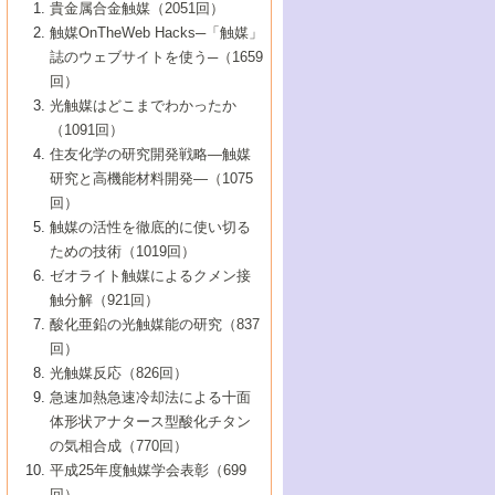
1号 なぜこの触媒が良いのか？
▼44巻（2002年）
貴金属合金触媒（2051回）
5号 若手会員による触媒研究の未来展望1：
8号 高機能化ポリオレフィンに向けた重合
5号 こんな物質，あんな物質―新たな触媒
7号 持続可能社会実現のための触媒および
5号 水素製造・貯蔵のための触媒技術の新
4号 水分解用光触媒材料
3号 特殊エネルギー場の触媒反応
触媒OnTheWeb Hacks─「触媒」
企業編
2号 第91回触媒討論会
触媒の最近の進展
1号 高次制御された触媒の化学
▼43巻（2001年）
の可能性―
触媒関連技術
しい展開
誌のウェブサイトを使う─（1659
5号 時間分解分光の進歩と応用
4号 生体内における金属の触媒作用
6号 第102回触媒討論会
3号 最近の自動車排ガス処理技術
2号 第89回触媒討論会
1号 グリーンケミストリーと触媒
▼42巻（2000年）
6号 第100回触媒討論会
8号 未来を拓く金属錯体
回）
6号 第98回触媒討論会
6号 第96回触媒討論会
5号 ファインケミカルズの展開に寄与する
7号 触媒・化学反応における計算化学の進
4号 触媒研究の現状と将来─第90回触媒討論
3号 触媒を利用した電気化学の新展開
2号 第87回触媒討論会特集号
1号 触媒反応工学の明日を拓く
▼41巻（1999年）
7号 『結晶の化学』を活かした触媒研究
光触媒はどこまでわかったか
7号 基礎化学品製造の触媒技術
触媒
歩
会Aから
7号 未来型金属錯体触媒開発への展望
4号 ナノ材料の調製と機能化
（1091回）
3号 生体触媒とバイオプロセス
2号 第85回触媒討論会
8号 イオン液体の応用
1号 孔、穴、あな?-特異な空間とその利用-
▼40巻（1998年）
8号 多機能型リアクター
6号 第94回触媒討論会
8号 若手研究者による触媒研究の未来展望
5号 基礎化学品製造の触媒技術
8号 超臨界流体を用いた化学プロセスの新
住友化学の研究開発戦略―触媒
5号 こんな触媒が欲しい
4号 水素製造・利用の触媒化学
3号 反応ダイナミクス
2号 第83回触媒討論会
1号 創立40周年記念・触媒化学この10年の
▼39巻（1997年）
2：大学・研究所編
展開
研究と高機能材料開発―（1075
7号 サブナノレベルでみた新しい表面現象
6号 第92回触媒討論会
6号 第90回触媒討論会
5号 触媒研究における新しい切り口：コン
進展と21世紀への提言/創立40周年記念・触
4号 超臨界流体の触媒反応への応用
3号 均一系触媒反応最前線
1号 均一系と不均一系触媒反応-その特徴と
回）
▼38巻（1996年）
8号 オレフィン重合触媒の新たな展
7号 基礎化学品製造の触媒技術
ビナトリアルケミストリー
媒学会この10年の歩みとこれから/創立40周
7号 触媒研究と学術雑誌/情報
5号 触媒のおもしろさをどのように伝える
接点
触媒の活性を徹底的に使い切る
4号 実用炭素材料の新展開
1号 触媒の構造と触媒作用/C1化学を中心と
▼37巻（1995年）
年記念・記録は語る
8号 資源の循環と触媒技術
6号 第88回触媒討論会特集号
か
ための技術（1019回）
8号 若い世代からみた触媒化学の現状と未
2号 第79回触媒討論会
5号 研究の方法論を考える
する21世紀への触媒
1号 ファインケミカルズと固体触媒
▼36巻（1994年）
2号 第81回触媒討論会
ゼオライト触媒によるクメン接
来
7号 企業における触媒研究のブレークスル
6号 第86回触媒討論会
3号 最新NO除去触媒の実用化研究
6号 第84回触媒討論会
2号 第77回触媒討論会
2号 第75回触媒討論会
触分解（921回）
1号 電気化学と触媒
▼35巻（1993年）
ー
3号 計算機触媒化学へのさそい
7号 水素化精製触媒の新しい展開
4号 新しい反応場を目指した触媒調製
7号 機能性金属材料と触媒
3号 オリンピックメダル:金・銀・銅はどん
酸化亜鉛の光触媒能の研究（837
3号 希土類を利用した触媒
2号 第73回触媒討論会
8号 この材料を触媒として使ってみません
4号 触媒劣化の制御と予測
1号 工業触媒開発マニュアル―探索から工
▼34巻（1992年）
8号 新しい反応性と機能性を目指した金属
な触媒作用を示すか
回）
5号 反応・分離技術の新しい展開
8号 触媒研究へのNMRの応用と展望
か？
業化まで
4号 触媒とリサイクル
3号 C4化学の展開
5号 最新の実用プロセスと触媒
クラスタ-化学
1号 インパクトを与えたこの研究
▼33巻（1991年）
光触媒反応（826回）
4号 触媒作用における機能の複合化
6号 第80回触媒討論会
2号 第71回触媒討論会
5号 エネルギー変換触媒
4号 《通常号》
6号 第82回触媒討論会
急速加熱急速冷却法による十面
2号 第69回触媒討論会
1号 触媒プロセス開発マニュアル―探索か
▼32巻（1990年）
5号 未来を拓け！若手研究者
7号 無機―有機ハイブリッド材料の新展開
3号 研究開発のうらおもて―着想と展開
体形状アナタース型酸化チタン
6号 第76回触媒討論会
5号 《通常号》
ら工業化まで，知っておきたいこと PartII
7号 ナノ構造体の化学
3号 ケミカルズ合成触媒―新しい展開と応
1号 21世紀に向けて触媒研究の飛躍をめざ
▼31巻（1989年）
6号 第78回触媒討論会
8号 AFMでみる世界
の気相合成（770回）
4号 触媒劣化と寿命の予測
7号 表面吸着相の新しい展開
用
6号 第74回触媒討論会
2号 第67回触媒討論会
8号 あの反応は今
す―触媒化学の裾野を広げよう
1号 情報科学と反応設計・材料設計
▼30巻（1988年）
7号 ダイナミックな領域への触媒研究の展
平成25年度触媒学会表彰（699
5号 環境に優しい触媒
8号 マイクロポーラス・クリスタル触媒の
4号 触媒調製の科学と技術の最前線
7号 半導体光触媒の基礎と広がり
3号 光触媒
2号 第65回触媒討論会
開/C1化学を中心とする21世紀への触媒
回）