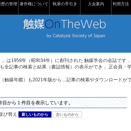
履歴の管理
著作権について
執筆の手引き
入会案内
利用方法・
talysis）」は1959年（昭和34年）に創刊された 触媒学会の会誌です．
も全記事の検索と結果（書誌情報）の表示ができ， 正会員・
（触媒年鑑）も2021年版から，記事の検索やダウンロードが
 件目から 1 件目を表示しています。
び替え
新しいものから
古いものから