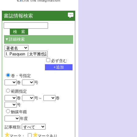
書誌情報検索
▼詳細検索
必ず含む
巻・号指定
巻
号
範囲指定
巻
号～
巻
号
触媒年鑑
年度
記事種別
マーク：
マークあり