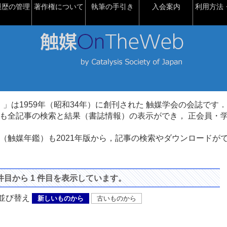
履歴の管理
著作権について
執筆の手引き
入会案内
利用方法・
talysis）」は1959年（昭和34年）に創刊された 触媒学会の会誌です．
も全記事の検索と結果（書誌情報）の表示ができ， 正会員・
（触媒年鑑）も2021年版から，記事の検索やダウンロードが
 件目から 1 件目を表示しています。
び替え
新しいものから
古いものから