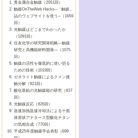
1号 なぜこの触媒が良いのか？
▼44巻（2002年）
貴金属合金触媒（2051回）
5号 若手会員による触媒研究の未来展望1：
8号 高機能化ポリオレフィンに向けた重合
5号 こんな物質，あんな物質―新たな触媒
7号 持続可能社会実現のための触媒および
5号 水素製造・貯蔵のための触媒技術の新
4号 水分解用光触媒材料
3号 特殊エネルギー場の触媒反応
触媒OnTheWeb Hacks─「触媒」
企業編
2号 第91回触媒討論会
触媒の最近の進展
1号 高次制御された触媒の化学
▼43巻（2001年）
の可能性―
触媒関連技術
しい展開
誌のウェブサイトを使う─（1659
5号 時間分解分光の進歩と応用
4号 生体内における金属の触媒作用
6号 第102回触媒討論会
3号 最近の自動車排ガス処理技術
2号 第89回触媒討論会
1号 グリーンケミストリーと触媒
▼42巻（2000年）
6号 第100回触媒討論会
8号 未来を拓く金属錯体
回）
6号 第98回触媒討論会
6号 第96回触媒討論会
5号 ファインケミカルズの展開に寄与する
7号 触媒・化学反応における計算化学の進
4号 触媒研究の現状と将来─第90回触媒討論
3号 触媒を利用した電気化学の新展開
2号 第87回触媒討論会特集号
1号 触媒反応工学の明日を拓く
▼41巻（1999年）
7号 『結晶の化学』を活かした触媒研究
光触媒はどこまでわかったか
7号 基礎化学品製造の触媒技術
触媒
歩
会Aから
7号 未来型金属錯体触媒開発への展望
4号 ナノ材料の調製と機能化
（1091回）
3号 生体触媒とバイオプロセス
2号 第85回触媒討論会
8号 イオン液体の応用
1号 孔、穴、あな?-特異な空間とその利用-
▼40巻（1998年）
8号 多機能型リアクター
6号 第94回触媒討論会
8号 若手研究者による触媒研究の未来展望
5号 基礎化学品製造の触媒技術
8号 超臨界流体を用いた化学プロセスの新
住友化学の研究開発戦略―触媒
5号 こんな触媒が欲しい
4号 水素製造・利用の触媒化学
3号 反応ダイナミクス
2号 第83回触媒討論会
1号 創立40周年記念・触媒化学この10年の
▼39巻（1997年）
2：大学・研究所編
展開
研究と高機能材料開発―（1075
7号 サブナノレベルでみた新しい表面現象
6号 第92回触媒討論会
6号 第90回触媒討論会
5号 触媒研究における新しい切り口：コン
進展と21世紀への提言/創立40周年記念・触
4号 超臨界流体の触媒反応への応用
3号 均一系触媒反応最前線
1号 均一系と不均一系触媒反応-その特徴と
回）
▼38巻（1996年）
8号 オレフィン重合触媒の新たな展
7号 基礎化学品製造の触媒技術
ビナトリアルケミストリー
媒学会この10年の歩みとこれから/創立40周
7号 触媒研究と学術雑誌/情報
5号 触媒のおもしろさをどのように伝える
接点
触媒の活性を徹底的に使い切る
4号 実用炭素材料の新展開
1号 触媒の構造と触媒作用/C1化学を中心と
▼37巻（1995年）
年記念・記録は語る
8号 資源の循環と触媒技術
6号 第88回触媒討論会特集号
か
ための技術（1019回）
8号 若い世代からみた触媒化学の現状と未
2号 第79回触媒討論会
5号 研究の方法論を考える
する21世紀への触媒
1号 ファインケミカルズと固体触媒
▼36巻（1994年）
2号 第81回触媒討論会
ゼオライト触媒によるクメン接
来
7号 企業における触媒研究のブレークスル
6号 第86回触媒討論会
3号 最新NO除去触媒の実用化研究
6号 第84回触媒討論会
2号 第77回触媒討論会
2号 第75回触媒討論会
触分解（921回）
1号 電気化学と触媒
▼35巻（1993年）
ー
3号 計算機触媒化学へのさそい
7号 水素化精製触媒の新しい展開
4号 新しい反応場を目指した触媒調製
7号 機能性金属材料と触媒
3号 オリンピックメダル:金・銀・銅はどん
酸化亜鉛の光触媒能の研究（837
3号 希土類を利用した触媒
2号 第73回触媒討論会
8号 この材料を触媒として使ってみません
4号 触媒劣化の制御と予測
1号 工業触媒開発マニュアル―探索から工
▼34巻（1992年）
8号 新しい反応性と機能性を目指した金属
な触媒作用を示すか
回）
5号 反応・分離技術の新しい展開
8号 触媒研究へのNMRの応用と展望
か？
業化まで
4号 触媒とリサイクル
3号 C4化学の展開
5号 最新の実用プロセスと触媒
クラスタ-化学
1号 インパクトを与えたこの研究
▼33巻（1991年）
光触媒反応（826回）
4号 触媒作用における機能の複合化
6号 第80回触媒討論会
2号 第71回触媒討論会
5号 エネルギー変換触媒
4号 《通常号》
6号 第82回触媒討論会
急速加熱急速冷却法による十面
2号 第69回触媒討論会
1号 触媒プロセス開発マニュアル―探索か
▼32巻（1990年）
5号 未来を拓け！若手研究者
7号 無機―有機ハイブリッド材料の新展開
3号 研究開発のうらおもて―着想と展開
体形状アナタース型酸化チタン
6号 第76回触媒討論会
5号 《通常号》
ら工業化まで，知っておきたいこと PartII
7号 ナノ構造体の化学
3号 ケミカルズ合成触媒―新しい展開と応
1号 21世紀に向けて触媒研究の飛躍をめざ
▼31巻（1989年）
6号 第78回触媒討論会
8号 AFMでみる世界
の気相合成（770回）
4号 触媒劣化と寿命の予測
7号 表面吸着相の新しい展開
用
6号 第74回触媒討論会
2号 第67回触媒討論会
8号 あの反応は今
す―触媒化学の裾野を広げよう
1号 情報科学と反応設計・材料設計
▼30巻（1988年）
7号 ダイナミックな領域への触媒研究の展
平成25年度触媒学会表彰（699
5号 環境に優しい触媒
8号 マイクロポーラス・クリスタル触媒の
4号 触媒調製の科学と技術の最前線
7号 半導体光触媒の基礎と広がり
3号 光触媒
2号 第65回触媒討論会
開/C1化学を中心とする21世紀への触媒
回）