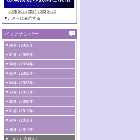
2026
2025
2024
2023
2022
▼…さらに表示する
バックナンバー
▼68巻（2026年）
1号 過酸化水素合成に関する研究動向
▼67巻（2025年）
2号 コンピューター技術により加速する
1号 CO
水素化によるグリーン燃料/グリ
▼66巻（2024年）
2
触媒開発
ーンケミカル製造
1号 低次元ナノ構造を有する触媒材料
▼65巻（2023年）
3号 有機分子変換やCO
資源化のための
2
2号 水素製造のための水分解技術に関す
2号 規制反応場を活用した固体触媒研究
1号 炭素が関わる触媒機能
▼64巻（2022年）
光触媒に関する最近の研究
る最近の研究
の新展開
2号 プラスチックケミカルリサイクルの
1号 合成ガス製造とCOを用いるケミカル
▼63巻（2021年）
B号 第137回触媒討論会（2026年）
3号 オレフィン系樹脂の精密合成に関す
3号 未踏分子変換を目指した酸化触媒プ
ための触媒技術
ズ合成の最新動向
1号 金触媒の新展開
▼62巻（2020年）
る最新技術
ロセスの最前線
3号 非酸化物系金属化合物を基盤とした
2号 化学品合成のための合金触媒開発
2号 ペロブスカイト
1号 触媒設計を拓く欠陥構造のキャラク
▼61巻（2019年）
4号 アルコール類の効率的変換を実現す
4号 シンクロトロン放射光および中性子
触媒材料の開発
3号 CO
の排出削減および有効活用のた
タリゼーション
2
3号 特殊反応場を利用した触媒的分子変
る非貴金属触媒の研究動向
線を利用した触媒解析技術の最先端
1号 物質移動制御に着目した触媒プロセ
▼60巻（2018年）
4号 格子酸素・格子酸素欠陥を利用した
めの触媒技術
換反応
2号 機能化学品製造に資するクリーンな
ス開発
5号 ゼオライトの合成と応用における研
5号 単原子触媒
触媒反応
1号 固体酸触媒の最新の研究動向
▼59巻（2017年）
触媒的酸化反応
4号 若手による情報発信企画～とびたて
4号 多孔質材料を用いた触媒の新展開
究動向
2号 CO
フリー水素サプライチェーンに
2
6号 参照触媒委員会からのお知らせ
5号 生体触媒によるエネルギー変換反応
2号 二酸化炭素からの有用化学品合成
1号 いたるところに，触媒
▼…さらに表示する