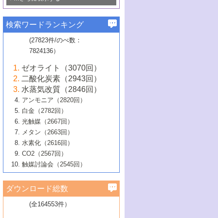
若き触媒の研究者たち～（1）
3号 水処理のための触媒化学
5号 情報学的手法を用いた触媒開発
6号 ヘテロ接合界面
関わる触媒開発動向
B号 第133回触媒討論会（2023年）
6号 窒素とリンの循環のための触媒・機
3号 ナノ粒子・クラスター触媒の最前線
2号 機能性材料の局所構造解析のための
5号 若手による情報発信企画～とびたて
▼58巻（2016年）
4号 光触媒を用いた水分解の最新の研究
6号 カーボンニュートラルに向けた電解
B号 第135回触媒討論会（2025年）
3号 精密高分子合成に関する最近の研究
能性材料
最先端技術
検索ワードランキング
4号 60周年記念企画
若き触媒の研究者たち～（2）
動向
技術
1号 ユニークな構造の高分子を生み出す触
▼57巻（2015年）
動向
B号 第131回触媒討論会（2023年）
3号 無機分離膜材料の開発と触媒反応プ
5号 進化するゼオライト合成技術
6号 石油のノーブル・ユースを志向した
媒技術
(27823件/のべ数：
5号 次世代の触媒プロセスを支えるマイ
B号 第127回触媒討論会（2021年・オン
1号 水素キャリアにかかわる触媒技術の新
4号 バイオマス化成品製造のための触媒
▼56巻（2014年）
ロセスへの適用
触媒技術
7824136）
クロ波
6号 非貴金属系触媒における電気化学的
ライン開催(Zoom)のみ）
2号 リグニンからの化成品製造に向けた触
展開
技術
1号 特殊環境場を利用した材料合成
▼55巻（2013年）
4号 触媒研究における計算科学の利用
酸素還元反応
B号 第129回触媒討論会（2022年・京都
媒技術
6号 メタン転換技術の最新動向
ゼオライト（3070回）
2号 石油精製用触媒の最近の進展
5号 固体触媒による含窒素有機化合物変
2号 光触媒反応機構に関する最新の研究動
1号 高耐久性燃料電池システム用触媒にお
大学：オンライン・対面開催）
▼54巻（2012年）
5号 水素のふるまいを解き明かす最先端
B号 第121回触媒討論会（2018年・東京
3号 触媒研究の最先端～とびたて若き研究
二酸化炭素（2943回）
B号 第125回触媒討論会（2020年・工学
換の最前線
3号 固体酸化物形燃料電池（SOFC）におけ
向
ける新展開
研究
大学）
1号 規則性多孔体の利用技術における最近
▼53巻（2011年）
者たち～（1）
水蒸気改質（2846回）
院大学）
るアノード触媒上での燃料直接改質技術
6号 貴金属使用量低減に向けた自動車排
3号 固体高分子形燃料電池カソード触媒の
2号 リビングラジカル重合の最近の動向
6号 低級アルカンの有効利用のための触
の進歩
アンモニア（2820回）
4号 触媒研究の最先端～とびたて若き研究
1号 金属学から見る合金触媒の新展開
▼52巻（2010年）
ガス浄化触媒の開発
4号 コアシェル構造の制御による触媒機能
開発動向
媒技術
白金（2782回）
3号 天然ガスの化学工業的展開に関する触
2号 第109回触媒討論会
者たち～（2）
2号 第107回触媒討論会
の向上
1号 触媒の劣化対策と長寿命触媒開発
B号 第123回触媒討論会（2019年・大阪
▼51巻（2009年）
4号 人工光合成に向けた近年のアプローチ
光触媒（2667回）
媒技術
B号 第119回触媒討論会（2017年・首都
3号 貴金属低減技術の最新動向
5号 触媒研究の最先端～とびたて若き研究
市立大学）
3号 触媒のその場観察法の進歩（１）
5号 工業触媒およびその周辺技術の最近の
2号 第105回触媒討論会
1号 炭素材料－熱い注目を集める材料－
▼50巻（2008年）
メタン（2663回）
大学東京）
5号 未利用熱エネルギーの有効活用に貢献
4号 貴金属触媒の精密構造制御とその活用
者たち～（3）
4号 貴金属代替技術の最新動向
進歩
水素化（2616回）
4号 触媒のその場観察法の進歩（２）
3号 ナノ構造が拓く新機能
する触媒技術
2号 第103回触媒討論会
1号 触媒化学と学会のこの10年，半世紀，
▼49巻（2007年）
5号 バイオマス化成品製造のための固体触
6号 イオニクス材料と燃料電池・電解合成
5号 光触媒による物質変換反応の新展開
CO2（2567回）
6号 ナノシート
5号 不活性結合の触媒的活性化による有機
そして未来
4号 活性サイトおよびその環境の精密な設
6号 ポリオキソメタレート
3号 環境浄化用光触媒の現状と課題
媒の開発
1号 含フッ素化合物の合成と触媒
▼48巻（2006年）
の最新の研究動向
触媒討論会（2545回）
6号 グラフェン
合成
B号 第115回触媒討論会（2015年・成蹊大
計による触媒の高機能化
2号 第101回触媒討論会
B号 第113回触媒討論会（2014年・ロワジ
4号 水素社会の実現に向けた水素製造・貯
6号 ナノ空間─吸着状態解析から新機能開拓
2号 第99回触媒討論会
B号 第117回触媒討論会（2016年・大阪府
1号 固体酸触媒の最近の進歩
▼47巻（2005年）
学）
7号 水素を利用する化成品合成の新潮流
6号 新しい固体酸触媒技術
5号 触媒を有効に使うための技術
ールホテル豊橋）
蔵技術の進歩
まで─
3号 メソポーラス物質の新展開
立大学）
3号 実用的ファインケミカル合成プロセス
ダウンロード総数
2号 第97回触媒討論会
1号 最近の触媒担体とその効果
▼46巻（2004年）
7号 ゼオライト合成における最近の進歩
6号 第106回触媒討論会
5号 CO
が関わる触媒・材料
B号 第111回触媒討論会（2013年・関西大
4号 錯体を利用したユニークな表面構造の
を実現する触媒
2
3号 リビング重合触媒の最近の展開
2号 第95回触媒討論会
(全164553件）
1号 部分酸化反応触媒の最前線
▼45巻（2003年）
学）
構築と機能
7号 有機分子触媒による精密有機合成
4号 バイオマス活用のための技術開発
6号 第104回触媒討論会
4号 今後の液体燃料を支える触媒技術
3号 化成品を合成するゼオライト触媒
2号 第93回触媒討論会