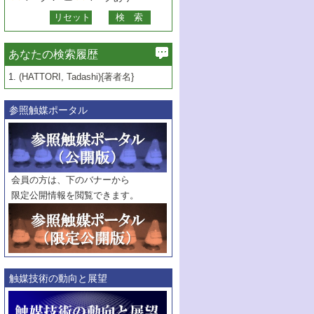
あなたの検索履歴
1.
(HATTORI, Tadashi){著者名}
参照触媒ポータル
会員の方は、下のバナーから
限定公開情報を閲覧できます。
触媒技術の動向と展望