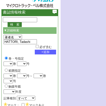
書誌情報検索
▼詳細検索
必ず含む
巻・号指定
巻
号
範囲指定
巻
号～
巻
号
触媒年鑑
年度
記事種別
マーク：
マークあり