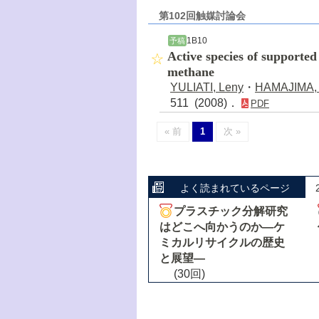
第102回触媒討論会
1B10
予稿
Active species of supported
methane
YULIATI, Leny
・
HAMAJIMA,
511 (2008)．
PDF
« 前
1
次 »
よく読まれているページ
プラスチック分解研究
はどこへ向かうのか―ケ
ミカルリサイクルの歴史
と展望―
(30回)