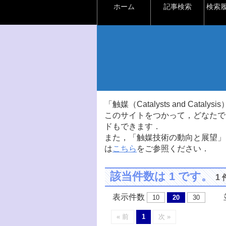
ホーム
記事検索
検索
「触媒（Catalysts and Ca
このサイトをつかって，どなたで
ドもできます．
また，「触媒技術の動向と展望」
は
こちら
をご参照ください．
該当件数は 1 です。
1
表示件数
並
10
20
30
« 前
1
次 »