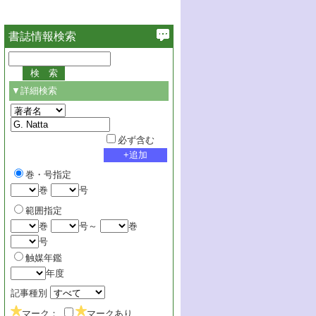
書誌情報検索
▼詳細検索
必ず含む
巻・号指定
巻
号
範囲指定
巻
号～
巻
号
触媒年鑑
年度
記事種別
マーク：
マークあり