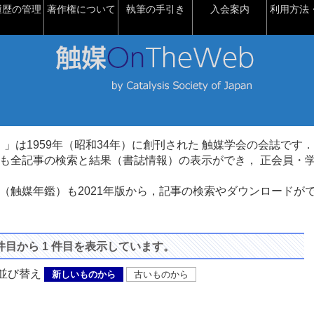
履歴の管理
著作権について
執筆の手引き
入会案内
利用方法・
talysis）」は1959年（昭和34年）に創刊された 触媒学会の会誌です．
も全記事の検索と結果（書誌情報）の表示ができ， 正会員・
（触媒年鑑）も2021年版から，記事の検索やダウンロードが
 件目から 1 件目を表示しています。
び替え
新しいものから
古いものから