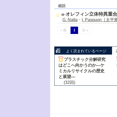
総説
α-オレフィン立体特異重
G. Natta
・
I. Pasquon［太
« 前
1
次 »
よく読まれているページ
プラスチック分解研究
はどこへ向かうのか―ケ
ミカルリサイクルの歴史
と展望―
(32回)