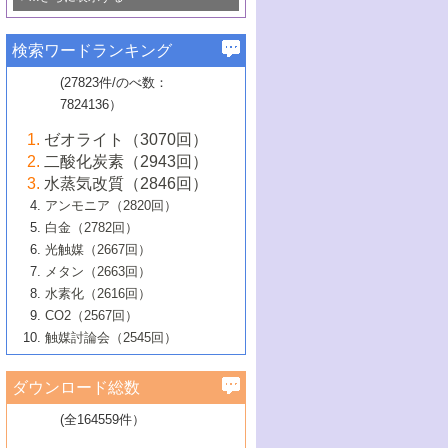
若き触媒の研究者たち～（1）
3号 水処理のための触媒化学
5号 情報学的手法を用いた触媒開発
6号 ヘテロ接合界面
関わる触媒開発動向
B号 第133回触媒討論会（2023年）
6号 窒素とリンの循環のための触媒・機
3号 ナノ粒子・クラスター触媒の最前線
2号 機能性材料の局所構造解析のための
5号 若手による情報発信企画～とびたて
▼58巻（2016年）
4号 光触媒を用いた水分解の最新の研究
6号 カーボンニュートラルに向けた電解
B号 第135回触媒討論会（2025年）
3号 精密高分子合成に関する最近の研究
能性材料
最先端技術
検索ワードランキング
4号 60周年記念企画
若き触媒の研究者たち～（2）
動向
技術
1号 ユニークな構造の高分子を生み出す触
▼57巻（2015年）
動向
B号 第131回触媒討論会（2023年）
3号 無機分離膜材料の開発と触媒反応プ
5号 進化するゼオライト合成技術
6号 石油のノーブル・ユースを志向した
媒技術
(27823件/のべ数：
5号 次世代の触媒プロセスを支えるマイ
B号 第127回触媒討論会（2021年・オン
1号 水素キャリアにかかわる触媒技術の新
4号 バイオマス化成品製造のための触媒
▼56巻（2014年）
ロセスへの適用
触媒技術
7824136）
クロ波
6号 非貴金属系触媒における電気化学的
ライン開催(Zoom)のみ）
2号 リグニンからの化成品製造に向けた触
展開
技術
1号 特殊環境場を利用した材料合成
▼55巻（2013年）
4号 触媒研究における計算科学の利用
酸素還元反応
B号 第129回触媒討論会（2022年・京都
媒技術
6号 メタン転換技術の最新動向
ゼオライト（3070回）
2号 石油精製用触媒の最近の進展
5号 固体触媒による含窒素有機化合物変
2号 光触媒反応機構に関する最新の研究動
1号 高耐久性燃料電池システム用触媒にお
大学：オンライン・対面開催）
▼54巻（2012年）
5号 水素のふるまいを解き明かす最先端
B号 第121回触媒討論会（2018年・東京
3号 触媒研究の最先端～とびたて若き研究
二酸化炭素（2943回）
B号 第125回触媒討論会（2020年・工学
換の最前線
3号 固体酸化物形燃料電池（SOFC）におけ
向
ける新展開
研究
大学）
1号 規則性多孔体の利用技術における最近
▼53巻（2011年）
者たち～（1）
水蒸気改質（2846回）
院大学）
るアノード触媒上での燃料直接改質技術
6号 貴金属使用量低減に向けた自動車排
3号 固体高分子形燃料電池カソード触媒の
2号 リビングラジカル重合の最近の動向
6号 低級アルカンの有効利用のための触
の進歩
アンモニア（2820回）
4号 触媒研究の最先端～とびたて若き研究
1号 金属学から見る合金触媒の新展開
▼52巻（2010年）
ガス浄化触媒の開発
4号 コアシェル構造の制御による触媒機能
開発動向
媒技術
白金（2782回）
3号 天然ガスの化学工業的展開に関する触
2号 第109回触媒討論会
者たち～（2）
2号 第107回触媒討論会
の向上
1号 触媒の劣化対策と長寿命触媒開発
B号 第123回触媒討論会（2019年・大阪
▼51巻（2009年）
4号 人工光合成に向けた近年のアプローチ
光触媒（2667回）
媒技術
B号 第119回触媒討論会（2017年・首都
3号 貴金属低減技術の最新動向
5号 触媒研究の最先端～とびたて若き研究
市立大学）
3号 触媒のその場観察法の進歩（１）
5号 工業触媒およびその周辺技術の最近の
2号 第105回触媒討論会
1号 炭素材料－熱い注目を集める材料－
▼50巻（2008年）
メタン（2663回）
大学東京）
5号 未利用熱エネルギーの有効活用に貢献
4号 貴金属触媒の精密構造制御とその活用
者たち～（3）
4号 貴金属代替技術の最新動向
進歩
水素化（2616回）
4号 触媒のその場観察法の進歩（２）
3号 ナノ構造が拓く新機能
する触媒技術
2号 第103回触媒討論会
1号 触媒化学と学会のこの10年，半世紀，
▼49巻（2007年）
5号 バイオマス化成品製造のための固体触
6号 イオニクス材料と燃料電池・電解合成
5号 光触媒による物質変換反応の新展開
CO2（2567回）
6号 ナノシート
5号 不活性結合の触媒的活性化による有機
そして未来
4号 活性サイトおよびその環境の精密な設
6号 ポリオキソメタレート
3号 環境浄化用光触媒の現状と課題
媒の開発
1号 含フッ素化合物の合成と触媒
▼48巻（2006年）
の最新の研究動向
触媒討論会（2545回）
6号 グラフェン
合成
B号 第115回触媒討論会（2015年・成蹊大
計による触媒の高機能化
2号 第101回触媒討論会
B号 第113回触媒討論会（2014年・ロワジ
4号 水素社会の実現に向けた水素製造・貯
6号 ナノ空間─吸着状態解析から新機能開拓
2号 第99回触媒討論会
B号 第117回触媒討論会（2016年・大阪府
1号 固体酸触媒の最近の進歩
▼47巻（2005年）
学）
7号 水素を利用する化成品合成の新潮流
6号 新しい固体酸触媒技術
5号 触媒を有効に使うための技術
ールホテル豊橋）
蔵技術の進歩
まで─
3号 メソポーラス物質の新展開
立大学）
3号 実用的ファインケミカル合成プロセス
ダウンロード総数
2号 第97回触媒討論会
1号 最近の触媒担体とその効果
▼46巻（2004年）
7号 ゼオライト合成における最近の進歩
6号 第106回触媒討論会
5号 CO
が関わる触媒・材料
B号 第111回触媒討論会（2013年・関西大
4号 錯体を利用したユニークな表面構造の
を実現する触媒
2
3号 リビング重合触媒の最近の展開
2号 第95回触媒討論会
(全164559件）
1号 部分酸化反応触媒の最前線
▼45巻（2003年）
学）
構築と機能
7号 有機分子触媒による精密有機合成
4号 バイオマス活用のための技術開発
6号 第104回触媒討論会
4号 今後の液体燃料を支える触媒技術
3号 化成品を合成するゼオライト触媒
2号 第93回触媒討論会