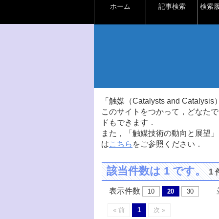
ホーム
記事検索
検索
「触媒（Catalysts and Ca
このサイトをつかって，どなたで
ドもできます．
また，「触媒技術の動向と展望」
は
こちら
をご参照ください．
該当件数は 1 です。
1
表示件数
並
10
20
30
« 前
1
次 »