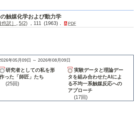
合の触媒化学および動力学
平雅也訳］
,
5(2)
，111 (1963)．
PDF
2026年05月09日 ～ 2026年08月09日
研究者としての私を形
実験データと理論デー
作った「師匠」たち
タを組み合わせたAIによ
(25回)
る不均一系触媒反応への
アプローチ
(17回)