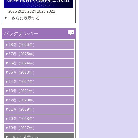
2026
2025
2024
2023
2022
▼…さらに表示する
バックナンバー
▼68巻（2026年）
1号 過酸化水素合成に関する研究動向
▼67巻（2025年）
2号 コンピューター技術により加速する
1号 CO
水素化によるグリーン燃料/グリ
▼66巻（2024年）
2
触媒開発
ーンケミカル製造
1号 低次元ナノ構造を有する触媒材料
▼65巻（2023年）
3号 有機分子変換やCO
資源化のための
2
2号 水素製造のための水分解技術に関す
2号 規制反応場を活用した固体触媒研究
1号 炭素が関わる触媒機能
▼64巻（2022年）
光触媒に関する最近の研究
る最近の研究
の新展開
2号 プラスチックケミカルリサイクルの
1号 合成ガス製造とCOを用いるケミカル
▼63巻（2021年）
B号 第137回触媒討論会（2026年）
3号 オレフィン系樹脂の精密合成に関す
3号 未踏分子変換を目指した酸化触媒プ
ための触媒技術
ズ合成の最新動向
1号 金触媒の新展開
▼62巻（2020年）
る最新技術
ロセスの最前線
3号 非酸化物系金属化合物を基盤とした
2号 化学品合成のための合金触媒開発
2号 ペロブスカイト
1号 触媒設計を拓く欠陥構造のキャラク
▼61巻（2019年）
4号 アルコール類の効率的変換を実現す
4号 シンクロトロン放射光および中性子
触媒材料の開発
3号 CO
の排出削減および有効活用のた
タリゼーション
2
3号 特殊反応場を利用した触媒的分子変
る非貴金属触媒の研究動向
線を利用した触媒解析技術の最先端
1号 物質移動制御に着目した触媒プロセ
▼60巻（2018年）
4号 格子酸素・格子酸素欠陥を利用した
めの触媒技術
換反応
2号 機能化学品製造に資するクリーンな
ス開発
5号 ゼオライトの合成と応用における研
5号 単原子触媒
触媒反応
1号 固体酸触媒の最新の研究動向
▼59巻（2017年）
触媒的酸化反応
4号 若手による情報発信企画～とびたて
4号 多孔質材料を用いた触媒の新展開
究動向
2号 CO
フリー水素サプライチェーンに
2
6号 参照触媒委員会からのお知らせ
5号 生体触媒によるエネルギー変換反応
2号 二酸化炭素からの有用化学品合成
1号 いたるところに，触媒
▼…さらに表示する