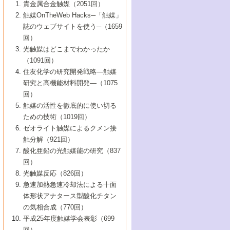
1号 なぜこの触媒が良いのか？
▼44巻（2002年）
貴金属合金触媒（2051回）
5号 若手会員による触媒研究の未来展望1：
8号 高機能化ポリオレフィンに向けた重合
5号 こんな物質，あんな物質―新たな触媒
7号 持続可能社会実現のための触媒および
5号 水素製造・貯蔵のための触媒技術の新
4号 水分解用光触媒材料
3号 特殊エネルギー場の触媒反応
触媒OnTheWeb Hacks─「触媒」
企業編
2号 第91回触媒討論会
触媒の最近の進展
1号 高次制御された触媒の化学
▼43巻（2001年）
の可能性―
触媒関連技術
しい展開
誌のウェブサイトを使う─（1659
5号 時間分解分光の進歩と応用
4号 生体内における金属の触媒作用
6号 第102回触媒討論会
3号 最近の自動車排ガス処理技術
2号 第89回触媒討論会
1号 グリーンケミストリーと触媒
▼42巻（2000年）
6号 第100回触媒討論会
8号 未来を拓く金属錯体
回）
6号 第98回触媒討論会
6号 第96回触媒討論会
5号 ファインケミカルズの展開に寄与する
7号 触媒・化学反応における計算化学の進
4号 触媒研究の現状と将来─第90回触媒討論
3号 触媒を利用した電気化学の新展開
2号 第87回触媒討論会特集号
1号 触媒反応工学の明日を拓く
▼41巻（1999年）
7号 『結晶の化学』を活かした触媒研究
光触媒はどこまでわかったか
7号 基礎化学品製造の触媒技術
触媒
歩
会Aから
7号 未来型金属錯体触媒開発への展望
4号 ナノ材料の調製と機能化
（1091回）
3号 生体触媒とバイオプロセス
2号 第85回触媒討論会
8号 イオン液体の応用
1号 孔、穴、あな?-特異な空間とその利用-
▼40巻（1998年）
8号 多機能型リアクター
6号 第94回触媒討論会
8号 若手研究者による触媒研究の未来展望
5号 基礎化学品製造の触媒技術
8号 超臨界流体を用いた化学プロセスの新
住友化学の研究開発戦略―触媒
5号 こんな触媒が欲しい
4号 水素製造・利用の触媒化学
3号 反応ダイナミクス
2号 第83回触媒討論会
1号 創立40周年記念・触媒化学この10年の
▼39巻（1997年）
2：大学・研究所編
展開
研究と高機能材料開発―（1075
7号 サブナノレベルでみた新しい表面現象
6号 第92回触媒討論会
6号 第90回触媒討論会
5号 触媒研究における新しい切り口：コン
進展と21世紀への提言/創立40周年記念・触
4号 超臨界流体の触媒反応への応用
3号 均一系触媒反応最前線
1号 均一系と不均一系触媒反応-その特徴と
回）
▼38巻（1996年）
8号 オレフィン重合触媒の新たな展
7号 基礎化学品製造の触媒技術
ビナトリアルケミストリー
媒学会この10年の歩みとこれから/創立40周
7号 触媒研究と学術雑誌/情報
5号 触媒のおもしろさをどのように伝える
接点
触媒の活性を徹底的に使い切る
4号 実用炭素材料の新展開
1号 触媒の構造と触媒作用/C1化学を中心と
▼37巻（1995年）
年記念・記録は語る
8号 資源の循環と触媒技術
6号 第88回触媒討論会特集号
か
ための技術（1019回）
8号 若い世代からみた触媒化学の現状と未
2号 第79回触媒討論会
5号 研究の方法論を考える
する21世紀への触媒
1号 ファインケミカルズと固体触媒
▼36巻（1994年）
2号 第81回触媒討論会
ゼオライト触媒によるクメン接
来
7号 企業における触媒研究のブレークスル
6号 第86回触媒討論会
3号 最新NO除去触媒の実用化研究
6号 第84回触媒討論会
2号 第77回触媒討論会
2号 第75回触媒討論会
触分解（921回）
1号 電気化学と触媒
▼35巻（1993年）
ー
3号 計算機触媒化学へのさそい
7号 水素化精製触媒の新しい展開
4号 新しい反応場を目指した触媒調製
7号 機能性金属材料と触媒
3号 オリンピックメダル:金・銀・銅はどん
酸化亜鉛の光触媒能の研究（837
3号 希土類を利用した触媒
2号 第73回触媒討論会
8号 この材料を触媒として使ってみません
4号 触媒劣化の制御と予測
1号 工業触媒開発マニュアル―探索から工
▼34巻（1992年）
8号 新しい反応性と機能性を目指した金属
な触媒作用を示すか
回）
5号 反応・分離技術の新しい展開
8号 触媒研究へのNMRの応用と展望
か？
業化まで
4号 触媒とリサイクル
3号 C4化学の展開
5号 最新の実用プロセスと触媒
クラスタ-化学
1号 インパクトを与えたこの研究
▼33巻（1991年）
光触媒反応（826回）
4号 触媒作用における機能の複合化
6号 第80回触媒討論会
2号 第71回触媒討論会
5号 エネルギー変換触媒
4号 《通常号》
6号 第82回触媒討論会
急速加熱急速冷却法による十面
2号 第69回触媒討論会
1号 触媒プロセス開発マニュアル―探索か
▼32巻（1990年）
5号 未来を拓け！若手研究者
7号 無機―有機ハイブリッド材料の新展開
3号 研究開発のうらおもて―着想と展開
体形状アナタース型酸化チタン
6号 第76回触媒討論会
5号 《通常号》
ら工業化まで，知っておきたいこと PartII
7号 ナノ構造体の化学
3号 ケミカルズ合成触媒―新しい展開と応
1号 21世紀に向けて触媒研究の飛躍をめざ
▼31巻（1989年）
6号 第78回触媒討論会
8号 AFMでみる世界
の気相合成（770回）
4号 触媒劣化と寿命の予測
7号 表面吸着相の新しい展開
用
6号 第74回触媒討論会
2号 第67回触媒討論会
8号 あの反応は今
す―触媒化学の裾野を広げよう
1号 情報科学と反応設計・材料設計
▼30巻（1988年）
7号 ダイナミックな領域への触媒研究の展
平成25年度触媒学会表彰（699
5号 環境に優しい触媒
8号 マイクロポーラス・クリスタル触媒の
4号 触媒調製の科学と技術の最前線
7号 半導体光触媒の基礎と広がり
3号 光触媒
2号 第65回触媒討論会
開/C1化学を中心とする21世紀への触媒
回）