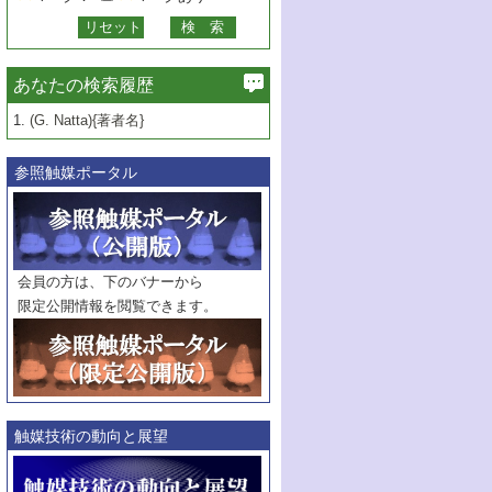
あなたの検索履歴
1.
(G. Natta){著者名}
参照触媒ポータル
会員の方は、下のバナーから
限定公開情報を閲覧できます。
触媒技術の動向と展望