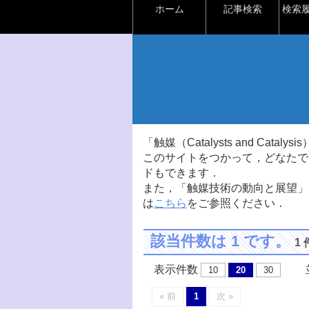
ホーム
記事検索
検索
「触媒（Catalysts and Ca
このサイトをつかって，どなたで
ドもできます．
また，「触媒技術の動向と展望」
は
こちら
をご参照ください．
該当件数は 1 です。
1
表示件数
並
10
20
30
« 前
1
次 »