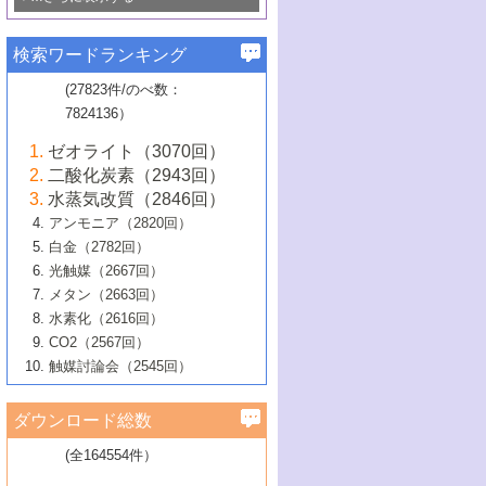
若き触媒の研究者たち～（1）
3号 水処理のための触媒化学
5号 情報学的手法を用いた触媒開発
6号 ヘテロ接合界面
関わる触媒開発動向
B号 第133回触媒討論会（2023年）
6号 窒素とリンの循環のための触媒・機
3号 ナノ粒子・クラスター触媒の最前線
2号 機能性材料の局所構造解析のための
5号 若手による情報発信企画～とびたて
▼58巻（2016年）
4号 光触媒を用いた水分解の最新の研究
6号 カーボンニュートラルに向けた電解
B号 第135回触媒討論会（2025年）
3号 精密高分子合成に関する最近の研究
能性材料
最先端技術
検索ワードランキング
4号 60周年記念企画
若き触媒の研究者たち～（2）
動向
技術
1号 ユニークな構造の高分子を生み出す触
▼57巻（2015年）
動向
B号 第131回触媒討論会（2023年）
3号 無機分離膜材料の開発と触媒反応プ
5号 進化するゼオライト合成技術
6号 石油のノーブル・ユースを志向した
媒技術
(27823件/のべ数：
5号 次世代の触媒プロセスを支えるマイ
B号 第127回触媒討論会（2021年・オン
1号 水素キャリアにかかわる触媒技術の新
4号 バイオマス化成品製造のための触媒
▼56巻（2014年）
ロセスへの適用
触媒技術
7824136）
クロ波
6号 非貴金属系触媒における電気化学的
ライン開催(Zoom)のみ）
2号 リグニンからの化成品製造に向けた触
展開
技術
1号 特殊環境場を利用した材料合成
▼55巻（2013年）
4号 触媒研究における計算科学の利用
酸素還元反応
B号 第129回触媒討論会（2022年・京都
媒技術
6号 メタン転換技術の最新動向
ゼオライト（3070回）
2号 石油精製用触媒の最近の進展
5号 固体触媒による含窒素有機化合物変
2号 光触媒反応機構に関する最新の研究動
1号 高耐久性燃料電池システム用触媒にお
大学：オンライン・対面開催）
▼54巻（2012年）
5号 水素のふるまいを解き明かす最先端
B号 第121回触媒討論会（2018年・東京
3号 触媒研究の最先端～とびたて若き研究
二酸化炭素（2943回）
B号 第125回触媒討論会（2020年・工学
換の最前線
3号 固体酸化物形燃料電池（SOFC）におけ
向
ける新展開
研究
大学）
1号 規則性多孔体の利用技術における最近
▼53巻（2011年）
者たち～（1）
水蒸気改質（2846回）
院大学）
るアノード触媒上での燃料直接改質技術
6号 貴金属使用量低減に向けた自動車排
3号 固体高分子形燃料電池カソード触媒の
2号 リビングラジカル重合の最近の動向
6号 低級アルカンの有効利用のための触
の進歩
アンモニア（2820回）
4号 触媒研究の最先端～とびたて若き研究
1号 金属学から見る合金触媒の新展開
▼52巻（2010年）
ガス浄化触媒の開発
4号 コアシェル構造の制御による触媒機能
開発動向
媒技術
白金（2782回）
3号 天然ガスの化学工業的展開に関する触
2号 第109回触媒討論会
者たち～（2）
2号 第107回触媒討論会
の向上
1号 触媒の劣化対策と長寿命触媒開発
B号 第123回触媒討論会（2019年・大阪
▼51巻（2009年）
4号 人工光合成に向けた近年のアプローチ
光触媒（2667回）
媒技術
B号 第119回触媒討論会（2017年・首都
3号 貴金属低減技術の最新動向
5号 触媒研究の最先端～とびたて若き研究
市立大学）
3号 触媒のその場観察法の進歩（１）
5号 工業触媒およびその周辺技術の最近の
2号 第105回触媒討論会
1号 炭素材料－熱い注目を集める材料－
▼50巻（2008年）
メタン（2663回）
大学東京）
5号 未利用熱エネルギーの有効活用に貢献
4号 貴金属触媒の精密構造制御とその活用
者たち～（3）
4号 貴金属代替技術の最新動向
進歩
水素化（2616回）
4号 触媒のその場観察法の進歩（２）
3号 ナノ構造が拓く新機能
する触媒技術
2号 第103回触媒討論会
1号 触媒化学と学会のこの10年，半世紀，
▼49巻（2007年）
5号 バイオマス化成品製造のための固体触
6号 イオニクス材料と燃料電池・電解合成
5号 光触媒による物質変換反応の新展開
CO2（2567回）
6号 ナノシート
5号 不活性結合の触媒的活性化による有機
そして未来
4号 活性サイトおよびその環境の精密な設
6号 ポリオキソメタレート
3号 環境浄化用光触媒の現状と課題
媒の開発
1号 含フッ素化合物の合成と触媒
▼48巻（2006年）
の最新の研究動向
触媒討論会（2545回）
6号 グラフェン
合成
B号 第115回触媒討論会（2015年・成蹊大
計による触媒の高機能化
2号 第101回触媒討論会
B号 第113回触媒討論会（2014年・ロワジ
4号 水素社会の実現に向けた水素製造・貯
6号 ナノ空間─吸着状態解析から新機能開拓
2号 第99回触媒討論会
B号 第117回触媒討論会（2016年・大阪府
1号 固体酸触媒の最近の進歩
▼47巻（2005年）
学）
7号 水素を利用する化成品合成の新潮流
6号 新しい固体酸触媒技術
5号 触媒を有効に使うための技術
ールホテル豊橋）
蔵技術の進歩
まで─
3号 メソポーラス物質の新展開
立大学）
3号 実用的ファインケミカル合成プロセス
ダウンロード総数
2号 第97回触媒討論会
1号 最近の触媒担体とその効果
▼46巻（2004年）
7号 ゼオライト合成における最近の進歩
6号 第106回触媒討論会
5号 CO
が関わる触媒・材料
B号 第111回触媒討論会（2013年・関西大
4号 錯体を利用したユニークな表面構造の
を実現する触媒
2
3号 リビング重合触媒の最近の展開
2号 第95回触媒討論会
(全164554件）
1号 部分酸化反応触媒の最前線
▼45巻（2003年）
学）
構築と機能
7号 有機分子触媒による精密有機合成
4号 バイオマス活用のための技術開発
6号 第104回触媒討論会
4号 今後の液体燃料を支える触媒技術
3号 化成品を合成するゼオライト触媒
2号 第93回触媒討論会