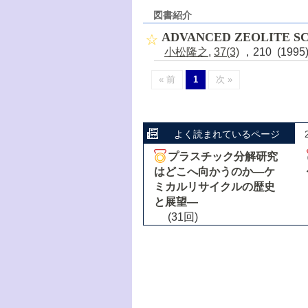
図書紹介
ADVANCED ZEOLITE SC
小松隆之
,
37(3)
，210 (199
« 前
1
次 »
よく読まれているページ
プラスチック分解研究
はどこへ向かうのか―ケ
ミカルリサイクルの歴史
と展望―
(31回)