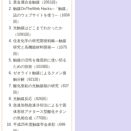
1号 なぜこの触媒が良いのか？
▼44巻（2002年）
貴金属合金触媒（2051回）
5号 若手会員による触媒研究の未来展望1：
8号 高機能化ポリオレフィンに向けた重合
5号 こんな物質，あんな物質―新たな触媒
7号 持続可能社会実現のための触媒および
5号 水素製造・貯蔵のための触媒技術の新
4号 水分解用光触媒材料
3号 特殊エネルギー場の触媒反応
触媒OnTheWeb Hacks─「触媒」
企業編
2号 第91回触媒討論会
触媒の最近の進展
1号 高次制御された触媒の化学
▼43巻（2001年）
の可能性―
触媒関連技術
しい展開
誌のウェブサイトを使う─（1659
5号 時間分解分光の進歩と応用
4号 生体内における金属の触媒作用
6号 第102回触媒討論会
3号 最近の自動車排ガス処理技術
2号 第89回触媒討論会
1号 グリーンケミストリーと触媒
▼42巻（2000年）
6号 第100回触媒討論会
8号 未来を拓く金属錯体
回）
6号 第98回触媒討論会
6号 第96回触媒討論会
5号 ファインケミカルズの展開に寄与する
7号 触媒・化学反応における計算化学の進
4号 触媒研究の現状と将来─第90回触媒討論
3号 触媒を利用した電気化学の新展開
2号 第87回触媒討論会特集号
1号 触媒反応工学の明日を拓く
▼41巻（1999年）
7号 『結晶の化学』を活かした触媒研究
光触媒はどこまでわかったか
7号 基礎化学品製造の触媒技術
触媒
歩
会Aから
7号 未来型金属錯体触媒開発への展望
4号 ナノ材料の調製と機能化
（1091回）
3号 生体触媒とバイオプロセス
2号 第85回触媒討論会
8号 イオン液体の応用
1号 孔、穴、あな?-特異な空間とその利用-
▼40巻（1998年）
8号 多機能型リアクター
6号 第94回触媒討論会
8号 若手研究者による触媒研究の未来展望
5号 基礎化学品製造の触媒技術
8号 超臨界流体を用いた化学プロセスの新
住友化学の研究開発戦略―触媒
5号 こんな触媒が欲しい
4号 水素製造・利用の触媒化学
3号 反応ダイナミクス
2号 第83回触媒討論会
1号 創立40周年記念・触媒化学この10年の
▼39巻（1997年）
2：大学・研究所編
展開
研究と高機能材料開発―（1075
7号 サブナノレベルでみた新しい表面現象
6号 第92回触媒討論会
6号 第90回触媒討論会
5号 触媒研究における新しい切り口：コン
進展と21世紀への提言/創立40周年記念・触
4号 超臨界流体の触媒反応への応用
3号 均一系触媒反応最前線
1号 均一系と不均一系触媒反応-その特徴と
回）
▼38巻（1996年）
8号 オレフィン重合触媒の新たな展
7号 基礎化学品製造の触媒技術
ビナトリアルケミストリー
媒学会この10年の歩みとこれから/創立40周
7号 触媒研究と学術雑誌/情報
5号 触媒のおもしろさをどのように伝える
接点
触媒の活性を徹底的に使い切る
4号 実用炭素材料の新展開
1号 触媒の構造と触媒作用/C1化学を中心と
▼37巻（1995年）
年記念・記録は語る
8号 資源の循環と触媒技術
6号 第88回触媒討論会特集号
か
ための技術（1019回）
8号 若い世代からみた触媒化学の現状と未
2号 第79回触媒討論会
5号 研究の方法論を考える
する21世紀への触媒
1号 ファインケミカルズと固体触媒
▼36巻（1994年）
2号 第81回触媒討論会
ゼオライト触媒によるクメン接
来
7号 企業における触媒研究のブレークスル
6号 第86回触媒討論会
3号 最新NO除去触媒の実用化研究
6号 第84回触媒討論会
2号 第77回触媒討論会
2号 第75回触媒討論会
触分解（921回）
1号 電気化学と触媒
▼35巻（1993年）
ー
3号 計算機触媒化学へのさそい
7号 水素化精製触媒の新しい展開
4号 新しい反応場を目指した触媒調製
7号 機能性金属材料と触媒
3号 オリンピックメダル:金・銀・銅はどん
酸化亜鉛の光触媒能の研究（837
3号 希土類を利用した触媒
2号 第73回触媒討論会
8号 この材料を触媒として使ってみません
4号 触媒劣化の制御と予測
1号 工業触媒開発マニュアル―探索から工
▼34巻（1992年）
8号 新しい反応性と機能性を目指した金属
な触媒作用を示すか
回）
5号 反応・分離技術の新しい展開
8号 触媒研究へのNMRの応用と展望
か？
業化まで
4号 触媒とリサイクル
3号 C4化学の展開
5号 最新の実用プロセスと触媒
クラスタ-化学
1号 インパクトを与えたこの研究
▼33巻（1991年）
光触媒反応（826回）
4号 触媒作用における機能の複合化
6号 第80回触媒討論会
2号 第71回触媒討論会
5号 エネルギー変換触媒
4号 《通常号》
6号 第82回触媒討論会
急速加熱急速冷却法による十面
2号 第69回触媒討論会
1号 触媒プロセス開発マニュアル―探索か
▼32巻（1990年）
5号 未来を拓け！若手研究者
7号 無機―有機ハイブリッド材料の新展開
3号 研究開発のうらおもて―着想と展開
体形状アナタース型酸化チタン
6号 第76回触媒討論会
5号 《通常号》
ら工業化まで，知っておきたいこと PartII
7号 ナノ構造体の化学
3号 ケミカルズ合成触媒―新しい展開と応
1号 21世紀に向けて触媒研究の飛躍をめざ
▼31巻（1989年）
6号 第78回触媒討論会
8号 AFMでみる世界
の気相合成（770回）
4号 触媒劣化と寿命の予測
7号 表面吸着相の新しい展開
用
6号 第74回触媒討論会
2号 第67回触媒討論会
8号 あの反応は今
す―触媒化学の裾野を広げよう
1号 情報科学と反応設計・材料設計
▼30巻（1988年）
7号 ダイナミックな領域への触媒研究の展
平成25年度触媒学会表彰（699
5号 環境に優しい触媒
8号 マイクロポーラス・クリスタル触媒の
4号 触媒調製の科学と技術の最前線
7号 半導体光触媒の基礎と広がり
3号 光触媒
2号 第65回触媒討論会
開/C1化学を中心とする21世紀への触媒
回）