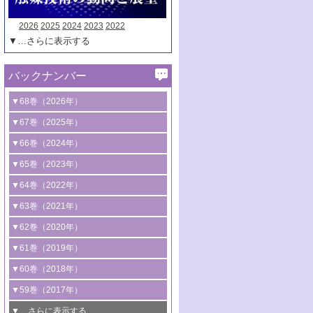
2026
2025
2024
2023
2022
▼…さらに表示する
バックナンバー
▼68巻（2026年）
1号 過酸化水素合成に関する研究動向
▼67巻（2025年）
2号 コンピューター技術により加速する
1号 CO
水素化によるグリーン燃料/グリ
▼66巻（2024年）
2
触媒開発
ーンケミカル製造
1号 低次元ナノ構造を有する触媒材料
▼65巻（2023年）
3号 有機分子変換やCO
資源化のための
2
2号 水素製造のための水分解技術に関す
2号 規制反応場を活用した固体触媒研究
1号 炭素が関わる触媒機能
▼64巻（2022年）
光触媒に関する最近の研究
る最近の研究
の新展開
2号 プラスチックケミカルリサイクルの
1号 合成ガス製造とCOを用いるケミカル
▼63巻（2021年）
B号 第137回触媒討論会（2026年）
3号 オレフィン系樹脂の精密合成に関す
3号 未踏分子変換を目指した酸化触媒プ
ための触媒技術
ズ合成の最新動向
1号 金触媒の新展開
▼62巻（2020年）
る最新技術
ロセスの最前線
3号 非酸化物系金属化合物を基盤とした
2号 化学品合成のための合金触媒開発
2号 ペロブスカイト
1号 触媒設計を拓く欠陥構造のキャラク
▼61巻（2019年）
4号 アルコール類の効率的変換を実現す
4号 シンクロトロン放射光および中性子
触媒材料の開発
3号 CO
の排出削減および有効活用のた
タリゼーション
2
3号 特殊反応場を利用した触媒的分子変
る非貴金属触媒の研究動向
線を利用した触媒解析技術の最先端
1号 物質移動制御に着目した触媒プロセ
▼60巻（2018年）
4号 格子酸素・格子酸素欠陥を利用した
めの触媒技術
換反応
2号 機能化学品製造に資するクリーンな
ス開発
5号 ゼオライトの合成と応用における研
5号 単原子触媒
触媒反応
1号 固体酸触媒の最新の研究動向
▼59巻（2017年）
触媒的酸化反応
4号 若手による情報発信企画～とびたて
4号 多孔質材料を用いた触媒の新展開
究動向
2号 CO
フリー水素サプライチェーンに
2
6号 参照触媒委員会からのお知らせ
5号 生体触媒によるエネルギー変換反応
2号 二酸化炭素からの有用化学品合成
1号 いたるところに，触媒
▼…さらに表示する