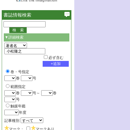
書誌情報検索
▼詳細検索
必ず含む
巻・号指定
巻
号
範囲指定
巻
号～
巻
号
触媒年鑑
年度
記事種別
マーク：
マークあり