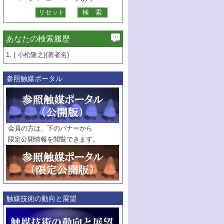
あなたの検索履歴
1.
( 小松隆之){著者名}
参照触媒ポータル
会員の方は、下のバナーから
限定公開情報を閲覧できます。
触媒技術の動向と展望