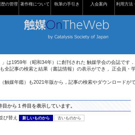
履歴の管理
著作権について
執筆の手引き
入会案内
利用方法・
talysis）」は1959年（昭和34年）に創刊された 触媒学会の会誌です．
も全記事の検索と結果（書誌情報）の表示ができ， 正会員・
（触媒年鑑）も2021年版から，記事の検索やダウンロードが
 件目から 1 件目を表示しています。
び替え
新しいものから
古いものから